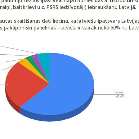
o padomju režīms īpaši veicināja rūpniecības attīstību un kr
kraiņi, baltkrievi u.c. PSRS iedzīvotāji) iebraukšanu Latvijā.
utas skaitīšanas dati liecina, ka latviešu īpatsvars Latvija
 pakāpeniski palielinās
- latvieši ir vairāk nekā 60% no Latv