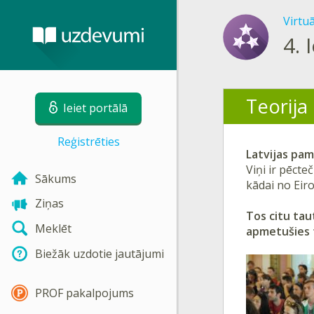
Virtu
4.
Teorija
Ieiet portālā
Reģistrēties
Latvijas pamat
Viņi ir pēcteč
Sākums
kādai no Eir
Ziņas
Tos citu taut
Meklēt
apmetušies 
Biežāk uzdotie jautājumi
PROF pakalpojums