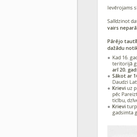
Ievērojams sk
Salīdzinot d
vairs neparā
Pārējo tautī
dažādu noti
Kad 16. ga
teritorijā
arī 20. gad
Sākot ar 1
Daudzi Latv
Krievi
uz p
pēc Pareiz
ticību, dzī
Krievi
turp
gadsimta ga