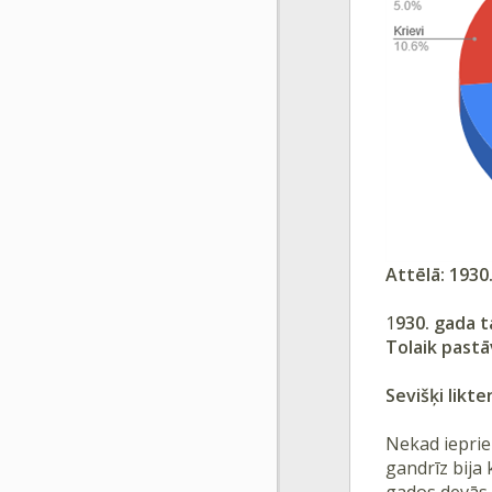
Attēlā: 1930
1
930. gada t
Tolaik pastā
Sevišķi likt
Nekad iepriek
gandrīz bija 
gados devās t