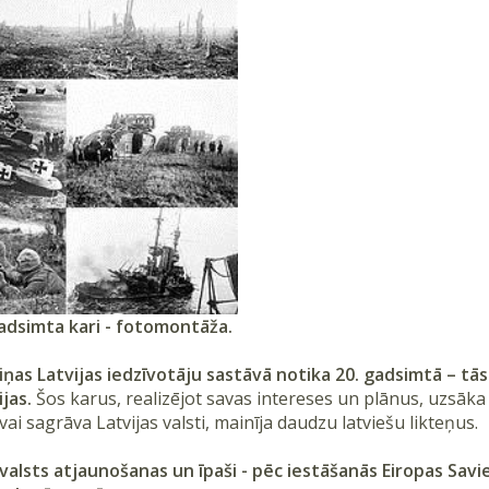
gadsimta kari - fotomontāža.
iņas Latvijas iedzīvotāju sastāvā notika 20. gadsimtā – tā
ijas.
Šos karus, realizējot savas intereses un plānus, uzsāka lie
 vai sagrāva Latvijas valsti, mainīja daudzu latviešu likteņus.
valsts atjaunošanas un īpaši - pēc iestāšanās Eiropas Savien