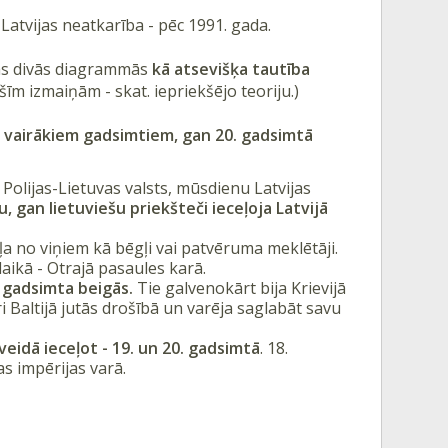
Latvijas neatkarība - pēc 1991. gada.
ējās divās diagrammās
kā atsevišķa tautība
šīm izmaiņām - skat. iepriekšējo teoriju.)
ms vairākiem gadsimtiem, gan 20. gadsimtā
Polijas-Lietuvas valsts, mūsdienu Latvijas
ļu, gan lietuviešu priekšteči ieceļoja Latvijā
a no viņiem kā bēgļi vai patvēruma meklētāji.
laikā - Otrajā pasaules karā.
. gadsimta beigās.
Tie galvenokārt bija Krievijā
ri Baltijā jutās drošībā un varēja saglabāt savu
veidā ieceļot - 19. un 20. gadsimtā
. 18.
as impērijas varā.