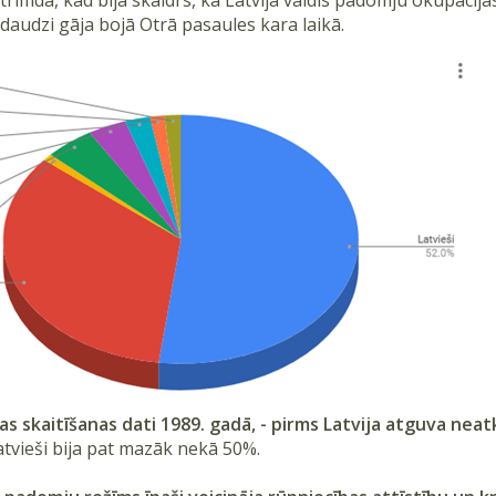
daudzi gāja bojā Otrā pasaules kara laikā.
as skaitīšanas dati 1989. gadā, - pirms Latvija atguva neatk
latvieši bija pat mazāk nekā 50%.