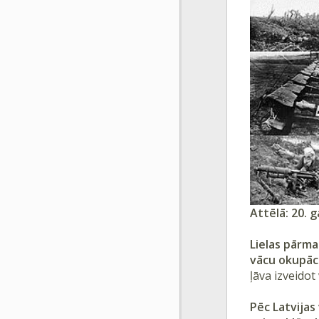
Attēlā: 20. 
Lielas pārma
vācu okupāc
ļāva izveidot
Pēc Latvijas 