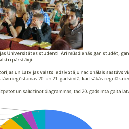
jas Universitātes studenti. Arī mūsdienās gan studēt, gan
alstu pārstāvji.
torijas un Latvijas valsts iedzīvotāju nacionālais sastāvs vis
stāvu iegūstamas 20. un 21. gadsimtā, kad sākās regulāra ied
zpētot un salīdzinot diagrammas, tad 20. gadsimta gaitā latv