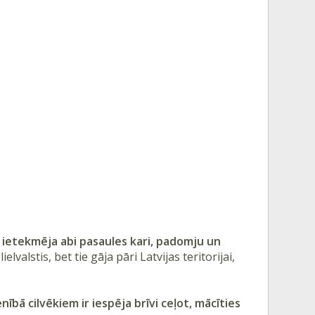
s ietekmēja abi pasaules kari, padomju un
lvalstis, bet tie gāja pāri Latvijas teritorijai,
ībā cilvēkiem ir iespēja brīvi ceļot, mācīties