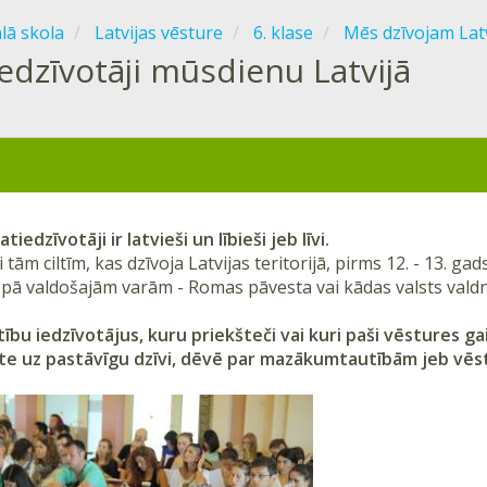
ālā skola
Latvijas vēsture
6. klase
Mēs dzīvojam Latv
Iedzīvotāji mūsdienu Latvijā
iedzīvotāji ir latvieši un lībieši jeb līvi.
i tām ciltīm, kas dzīvoja Latvijas teritorijā, pirms 12. - 13. g
opā valdošajām varām - Romas pāvesta vai kādas valsts valdn
ību iedzīvotājus, kuru priekšteči vai kuri paši vēstures gai
te uz pastāvīgu dzīvi, dēvē par mazākumtautībām jeb vēs