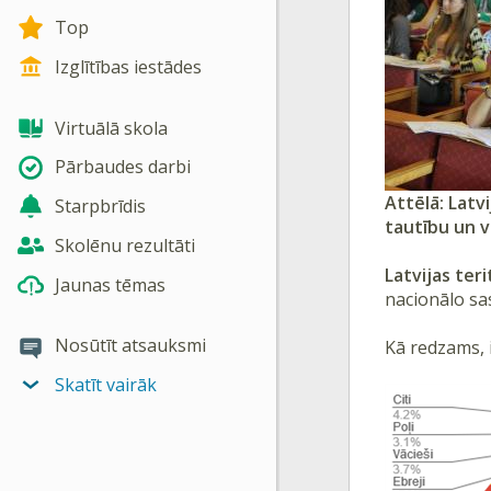
Top
Izglītības iestādes
Virtuālā skola
Pārbaudes darbi
Attēlā:
Latvi
Starpbrīdis
tautību un v
Skolēnu rezultāti
Latvijas teri
Jaunas tēmas
nacionālo sa
Nosūtīt atsauksmi
Kā redzams, i
Skatīt vairāk