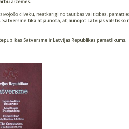
darbu ārzemēs.
dzīvojošo cilvēku, neatkarīgi no tautības vai ticības, pamatti
.
Satversme tika atjaunota, atjaunojot Latvijas valstisko n
Republikas Satversme ir Latvijas Republikas pamatlikums.