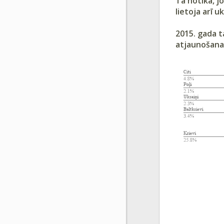
Tā notika, j
lietoja arī u
2015. gada ta
atjaunošanas