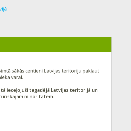
ijā
adsimtā sākās centieni Latvijas teritoriju pakļaut
ieka varai.
tā ieceļojuši tagadējā Latvijas teritorijā un
turiskajām minoritātēm.