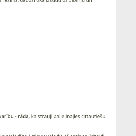
arību - rāda,
ka strauji palielinājies cittautiešu