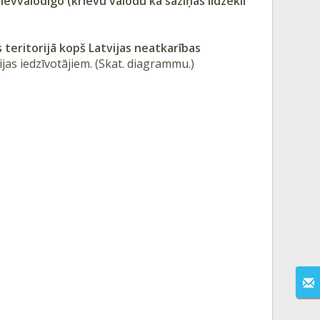
ievvalodīgo (krievu valodu kā saziņas līdzekli
s teritorijā kopš Latvijas neatkarības
ijas iedzīvotājiem. (Skat. diagrammu.)