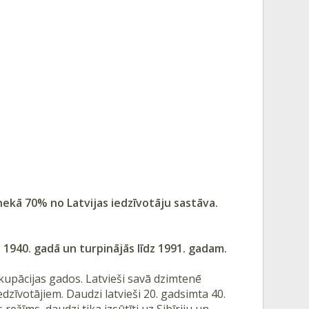
k nekā 70% no Latvijas iedzīvotāju sastāva.
s 1940. gadā un turpinājās līdz 1991. gadam.
okupācijas gados. Latvieši savā dzimtenē
iedzīvotājiem. Daudzi latvieši 20. gadsimta 40.
režīms, daudzi tika izsūtīti uz Sibīriju un