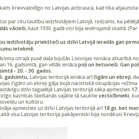
aits krievvalodīgo no Latvijas aizbrauca, kad tika atjaunota 
atus par citu tautību iedzīvotājiem Latvijā, redzams, ka pēd
dās vācieši,
kaut 1930. gadā viņi bija ievērojamā skaitā. (Par 
bu iedzīvotāju priekšteči uz dzīvi Latvijā ieradās gan pir
kumu ietekmē.
dsimta otrajā pusē daļa bijušās Livonijas nonāca atkarībā no 
 gan 16. gadsimtā, gan vēlāk ienāca
poļi un lietuvieši. Gan po
simtā - 20. - 30. gados.
6. gadsimtu,
Latvijas teritorijā ienāca arī
čigāni un ebreji,
daļ
ijas čigāni un ebreji gāja bojā nacistiskā okupācijas režīma 
astāvīgu dzīvi tagadējā Latvijas teritorijā sāka apmesties
17
ticīgo baznīcas šķelšanās vajātie tā sauktie
vecticībnieki
, ku
vesveidu un kultūru.
ināja apmesties uz dzīvi Latvijas teritorijā arī
18.gs. bet mas
itā visa Latvijas teritorija pakāpeniski bija nonākusi Krievij