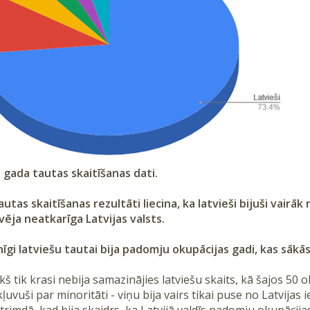
. gada tautas skaitīšanas dati.
autas skaitīšanas rezultāti liecina, ka latvieši bijuši vairā
vēja neatkarīga Latvijas valsts.
enīgi latviešu tautai bija padomju okupācijas gadi, kas sākā
š tik krasi nebija samazinājies latviešu skaits, kā šajos 50 
kļuvuši par minoritāti - viņu bija vairs tikai puse no Latvijas 
rimdā, kad bija skaidrs, ka Latvijā valdīs padomju okupācijas 