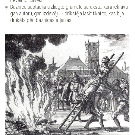
nevainīgi cilvēki.
Baznīca sastādīja aizliegto grāmatu sarakstu, kurā iekļāva
gan autoru, gan izdevēju, - drīkstēja lasīt tikai to, kas bija
drukāts pēc baznīcas atļaujas.