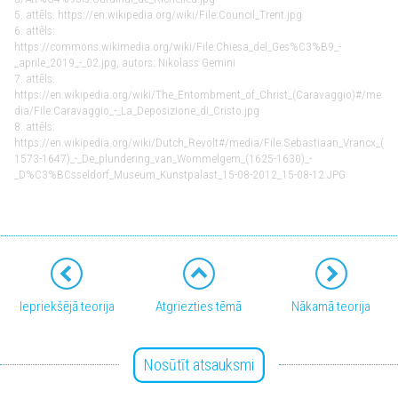
5. attēls: https://en.wikipedia.org/wiki/File:Council_Trent.jpg
6. attēls:
https://commons.wikimedia.org/wiki/File:Chiesa_del_Ges%C3%B9_-
_aprile_2019_-_02.jpg, autors: Nikolass Gemini
7. attēls:
https://en.wikipedia.org/wiki/The_Entombment_of_Christ_(Caravaggio)#/me
dia/File:Caravaggio_-_La_Deposizione_di_Cristo.jpg
8. attēls:
https://en.wikipedia.org/wiki/Dutch_Revolt#/media/File:Sebastiaan_Vrancx_(
1573-1647)_-_De_plundering_van_Wommelgem_(1625-1630)_-
_D%C3%BCsseldorf_Museum_Kunstpalast_15-08-2012_15-08-12.JPG
Iepriekšējā teorija
Atgriezties tēmā
Nākamā teorija
Nosūtīt atsauksmi