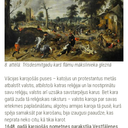
8. attēlā: Trīsdesmitgadu karš flāmu mākslinieka gleznā
Vācijas karojošās puses – katoļus un protestantus metās
atbalstīt valstis, atbilstoši katras reliģijai un lai nostiprinātu
savu reliģiju, valstis arī uzsāka savstarpējus karus. Bet kara
gaitā zuda tā reliģiskais raksturs – valstis karoja par savas
ietekmes paplašināšanu, algotņu armijas karoja tā pusē, kurš
spēja samaksāt par karošanu, bija izaugusi paaudze, kas
neprata neko citu, kā tikai karot.
1648. gadā karojošās nometnes parakstīja Vestfālenes