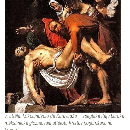
7. attēlā: Mikelandželo da Karavadžo – spilgtākā itāļu baroka
mākslinieka glezna, tajā attēlota Kristus noņemšana no
krusta