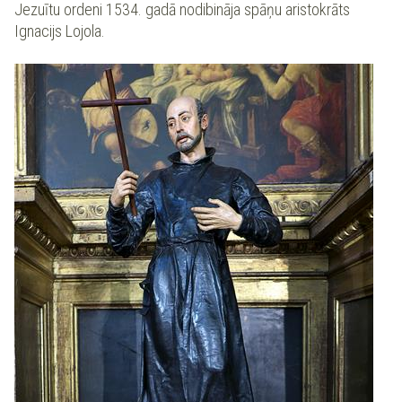
Jezuītu ordeni 1534. gadā nodibināja spāņu aristokrāts
Ignacijs Lojola.