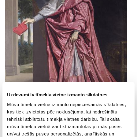
Uzdevumi.lv tīmekļa vietne izmanto sīkdatnes
Mūsu tīmekļa vietne izmanto nepieciešamās sīkdatnes,
kas tiek izvietotas pēc noklusējuma, lai nodrošinātu
4. attēlā:
Kardināls Rišeljē
(pilnajā vārdā: Armāns Žans di
tehniski atbilstošu tīmekļa vietnes darbību. Tai skaitā
Plesī de Rišeljē). Filipa de Šampēņa (1602-1674) glezna
mūsu tīmekļa vietnē var tikt izmantotas pirmās puses
un/vai trešās puses personalizētās, analītiskās un