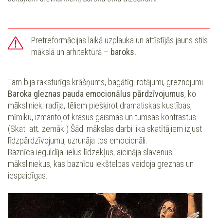
Pretreformācijas laikā uzplauka un attīstījās jauns stils
mākslā un arhitektūrā –
baroks.
Tam bija raksturīgs krāšņums, bagātīgi rotājumi, greznojumi.
Baroka gleznas pauda emocionālus pārdzīvojumus
, ko
mākslinieki radīja, tēliem piešķirot dramatiskas kustības,
mīmiku, izmantojot krasus gaismas un tumsas kontrastus.
(Skat. att. zemāk.) Šādi mākslas darbi lika skatītājiem izjust
līdzpārdzīvojumu, uzrunāja tos emocionāli.
Baznīca ieguldīja lielus līdzekļus, aicināja slavenus
māksliniekus, kas baznīcu iekštelpas veidoja greznas un
iespaidīgas.