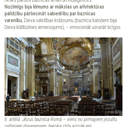
Nozīmīgs bija lēmums ar mākslas un arhitektūras
palīdzību pārliecināt sabiedrību par baznīcas
varenību
, Dieva valstības krāšņumu (baznīca katoļiem bija
Dieva klātbūtnes iemiesojums), – emocionāli uzrunāt ticīgos.
6. attēlā: Jēzus baznīca Romā – viens no pirmajiem jezuītu
celtajiem dievnamiem, baroka stila aizsākumi