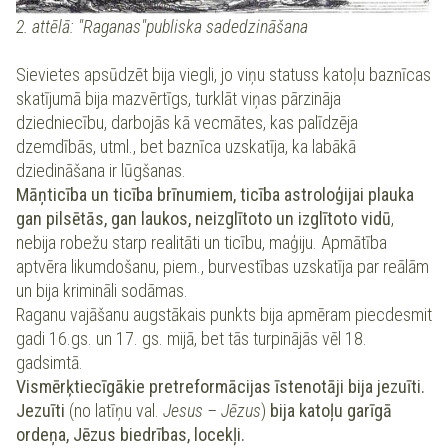
2. attēlā: "Raganas"publiska sadedzināšana
Sievietes apsūdzēt bija viegli, jo viņu statuss katoļu baznīcas
skatījumā bija mazvērtīgs, turklāt viņas pārzināja
dziedniecību, darbojās kā vecmātes, kas palīdzēja
dzemdībās, utml., bet baznīca uzskatīja, ka labākā
dziedināšana ir lūgšanas.
Māņticība un ticība brīnumiem, ticība astroloģijai plauka
gan pilsētās, gan laukos, neizglītoto un izglītoto vidū
,
nebija robežu starp realitāti un ticību, maģiju. Apmātība
aptvēra likumdošanu, piem., burvestības uzskatīja par reālām
un bija krimināli sodāmas.
Raganu vajāšanu augstākais punkts bija apmēram piecdesmit
gadi 16.gs. un 17. gs. mijā, bet tās turpinājās vēl 18.
gadsimtā.
Vismērķtiecīgākie pretreformācijas īstenotāji bija jezuīti.
Jezuīti
(no latīņu val.
Jesus – Jēzus
)
bija katoļu garīgā
ordeņa, Jēzus biedrības,
locekļi.