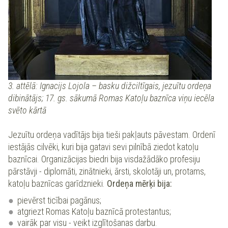
3. attēlā: Ignacijs Lojola – basku dižciltīgais, jezuītu ordeņa
dibinātājs; 17. gs. sākumā Romas Katoļu baznīca viņu iecēla
svēto kārtā
Jezuītu ordeņa vadītājs bija tieši pakļauts pāvestam. Ordenī
iestājās cilvēki, kuri bija gatavi sevi pilnībā ziedot katoļu
baznīcai. Organizācijas biedri bija visdažādāko profesiju
pārstāvji - diplomāti, zinātnieki, ārsti, skolotāji un, protams,
katoļu baznīcas garīdznieki.
Ordeņa mērķi bija:
pievērst ticībai pagānus;
atgriezt Romas Katoļu baznīcā protestantus;
vairāk par visu - veikt izglītošanas darbu.