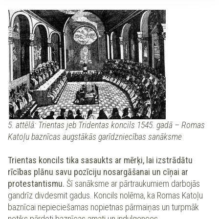
5. attēlā: Trientas jeb Tridentas koncils 1545. gadā – Romas
Katoļu baznīcas augstākās garīdzniecības sanāksme
Trientas koncils tika sasaukts ar mērķi, lai izstrādātu
rīcības plānu savu pozīciju nosargāšanai un cīņai ar
protestantismu.
Šī sanāksme ar pārtraukumiem darbojās
gandrīz divdesmit gadus. Koncils nolēma, ka Romas Katoļu
baznīcai nepieciešamas nopietnas pārmaiņas un turpmāk
netiks pārdoti baznīcas amati un indulgences.