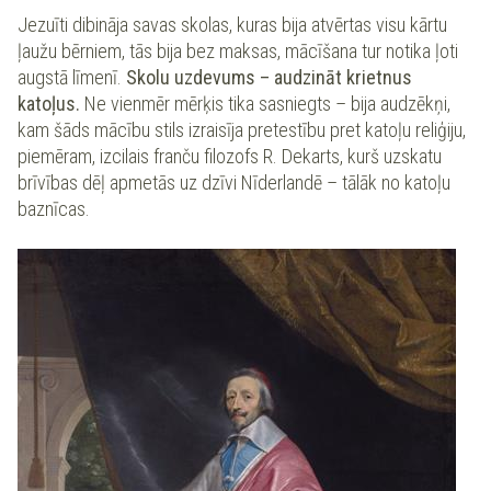
Jezuīti dibināja savas skolas, kuras bija atvērtas visu kārtu
ļaužu bērniem, tās bija bez maksas, mācīšana tur notika ļoti
augstā līmenī.
Skolu uzdevums – audzināt krietnus
katoļus.
Ne vienmēr mērķis tika sasniegts – bija audzēkņi,
kam šāds mācību stils izraisīja pretestību pret katoļu reliģiju,
piemēram, izcilais franču filozofs R. Dekarts, kurš uzskatu
brīvības dēļ apmetās uz dzīvi Nīderlandē – tālāk no katoļu
baznīcas.