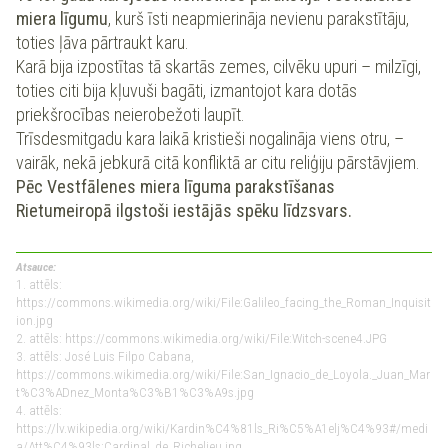
miera līgumu
, kurš īsti neapmierināja nevienu parakstītāju,
toties ļāva pārtraukt karu.
Karā bija izpostītas tā skartās zemes, cilvēku upuri – milzīgi,
toties citi bija kļuvuši bagāti, izmantojot kara dotās
priekšrocības neierobežoti laupīt.
Trīsdesmitgadu kara laikā kristieši nogalināja viens otru, –
vairāk, nekā jebkurā citā konfliktā ar citu reliģiju pārstāvjiem.
Pēc Vestfālenes miera līguma parakstīšanas
Rietumeiropā ilgstoši iestājās spēku līdzsvars.
Atsauce:
1. attēls:
https://commons.wikimedia.org/wiki/File:Galileo_facing_the_Roman_Inquisit
ion.jpg
2. attēls: https://commons.wikimedia.org/wiki/File:Witch-scene4.JPG
3. attēls: José Luis Filpo Cabana,
https://commons.wikimedia.org/wiki/File:San_Ignacio_de_Loyola._Juan_Mar
t%C3%ADnez_Monta%C3%B1%C3%A9s.jpg
4. attēls:
https://lv.wikipedia.org/wiki/Kardin%C4%81ls_Ri%C5%A1elj%C4%93#/medi
a/Att%C4%93ls:Cardinal_de_Richelieu.jpg