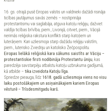
16. gs. otrajā pusē Eiropas valstis un valdnieki dažādi risināja
ticības jautājumus savās zemēs – nostiprināja
protestantismu vai saglabāja, atguva katoļu reliģiju, dažviet
valdīja ticības brīvība, piem., Livonijā, citviet, piem., Vācijā
nerimās reliģiska rakstura konflikti starp katoļiem un
luterāņiem. Kari uzliesmoja starp dažādu reliģiju valstīm,
piem., luterisko Zviedriju un katolisko Žečpospolitu.
Eiropas lielākā reliģiskā kara sākums saistīts ar Vāciju –
protestantiskie firsti nodibināja Protestantu ūniju
, kas
paredzēja savstarpēju atbalstu katoļu uzbrukuma gadījumā,
kā atbilde –
tika izveidota Katoļu līga.
Spriedze pieauga, līdz
1618. gadā uzliesmoja viens no visu
laiku postošākajiem un asiņainākajiem kariem Eiropas
vēsturē – Trīsdesmitgadu karš.