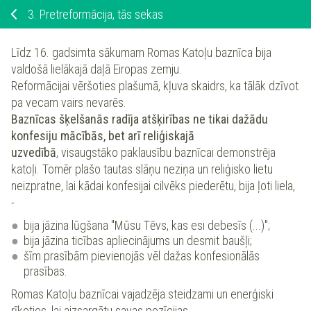
3.
Pretreformācija, tās sekas
Līdz 16. gadsimta sākumam Romas Katoļu baznīca bija
valdošā lielākajā daļā Eiropas zemju.
Reformācijai vēršoties plašumā, kļuva skaidrs, ka tālāk dzīvot
pa vecam vairs nevarēs.
Baznīcas šķelšanās radīja atšķirības ne tikai dažādu
konfesiju mācībās, bet arī reliģiskajā
uzvedībā
, visaugstāko paklausību baznīcai demonstrēja
katoļi. Tomēr plašo tautas slāņu neziņa un reliģisko lietu
neizpratne, lai kādai konfesijai cilvēks piederētu, bija ļoti liela,
-
bija jāzina lūgšana "Mūsu Tēvs, kas esi debesīs (...)";
bija jāzina ticības apliecinājums un desmit baušļi;
šīm prasībām pievienojās vēl dažas konfesionālās
prasības.
Romas Katoļu baznīcai vajadzēja steidzami un enerģiski
rīkoties, lai aizsargātu savas pozīcijas.