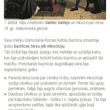
1. attēlā: Itāļu zinātnieks
Galileo Galilejs
un inkvizīcijas tiesa.
19. gs. mākslinieka glezna
Savu mērķu īstenošanai Romas Katoļu baznīca izmantoja
īpašu
baznīcas tiesu jeb inkvizīciju.
Tās rīcībā bija daudz spiegu, kas meklēja un uzrādīja katru,
kas bija uzdrošinājies kritizēt katoļu baznīcu un apšaubīt tās
mācību. Pretošanās baznīcas augstākajai varai bija
nepiedodams grēks:
Parastā tiesa soda par cilvēka rīcību, turpretim inkvizīcija
sodīja cilvēkus par uzskatiem un domām. Pirmie tās upuri,
piemēram, Itālijā, bija augstu stāvošas personas, zinātnieki.
Daudzus cilvēkus, jo īpaši sievietes, apsūdzēja un sodīja
par kalpošanu Sātanam - notika t.s. raganu prāvas. Tās bija
aizspriedumu vadītas, tajās tika spīdzināti, gāja bojā