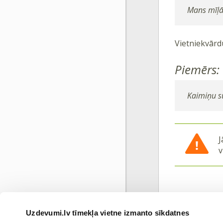
Mans mīļāk
Vietniekvār
Piemērs:
Kaimiņu su
J
v
Uzdevumi.lv tīmekļa vietne izmanto sīkdatnes