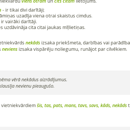
tniekvārdu
viens otram
un
cits citam
lietojums.
m
- ir tikai divi darītāji;
miņas uzadīja viena otrai skaistus cimdus.
 ir vairāki darītāji.
uzdāvināja cita citai jaukas mīļlietiņas.
ietniekvārds
nekāds
izsaka priekšmeta, darbības vai parādība
s
neviens
izsaka vispārēju noliegumu, runājot par cilvēkiem.
eņēma vērā nekādus aizrādījumus.
klausīja nevienu pieaugušo.
r vietniekvārdiem
šis, tas, pats, mans, tavs, savs, kāds, nekāds
t