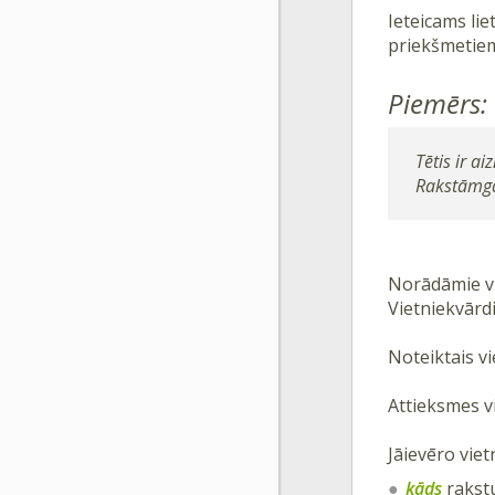
Ieteicams li
priekšmetie
Piemērs:
Tētis ir a
Rakstāmga
Norādāmie v
Vietniekvārd
Noteiktais v
Attieksmes v
Jāievēro vie
kāds
rakstu