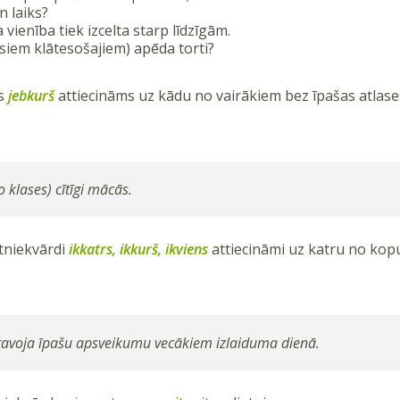
n laiks?
 vienība tiek izcelta starp līdzīgām.
isiem klātesošajiem) apēda torti?
ds
jebkurš
attiecināms uz kādu no vairākiem bez īpašas atlase
o klases) cītīgi mācās.
etniekvārdi
ikkatrs, ikkurš, ikviens
attiecināmi uz katru no kopum
atavoja īpašu apsveikumu vecākiem izlaiduma dienā.