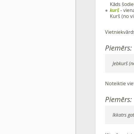
Kāds šodie
kurš
- viena
Kurš (no v
Vietniekvār
Piemērs:
Jebkurš (n
Noteiktie vi
Piemērs:
Ikkatrs g