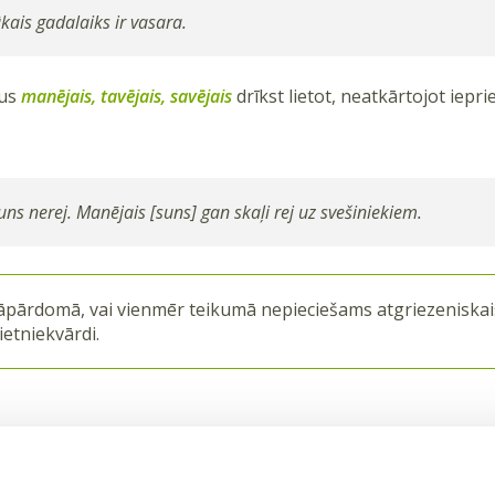
ais gadalaiks ir vasara.
dus
manējais, tavējais, savējais
drīkst lietot, neatkārtojot iepr
ns nerej. Manējais [suns] gan skaļi rej uz svešiniekiem.
āpārdomā, vai vienmēr teikumā nepieciešams atgriezeniskai
ietniekvārdi.