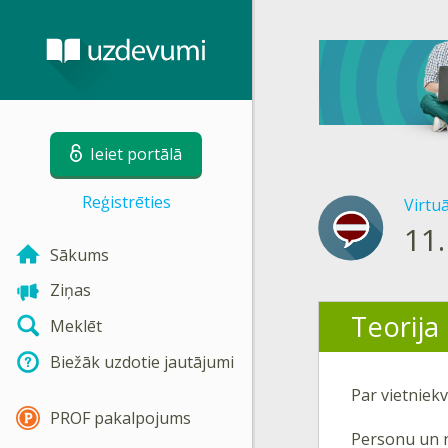
Ieiet portālā
Reģistrēties
Virtu
11.
Sākums
Ziņas
Teorija
Meklēt
Biežāk uzdotie jautājumi
Par vietniek
PROF pakalpojums
Personu un n