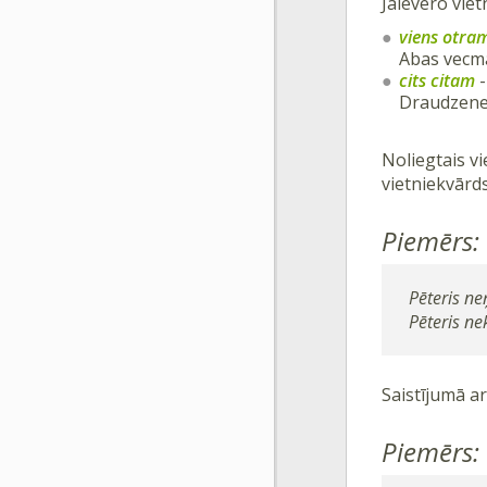
Jāievēro vie
viens otra
Abas vecmā
cits citam
-
Draudzenes 
Noliegtais v
vietniekvārd
Piemērs:
Pēteris n
Pēteris ne
Saistījumā a
Piemērs: