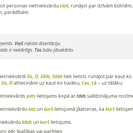
etot personas vietniekvārdu
viņš
, runājot par dzīvām būtnēm
m, parādībām.
izņemts.
Viņš
raksta disertāciju.
lds ir nekārtīgs.
Tas
būtu jāsakārto.
ietniekvārdi
šis, šī, šāds, šāda
tiek lietoti, runājot par kaut ko
i
šis, šī
attiecināmi uz kaut ko tuvāku,
tas, tā
– uz tālāku.
ietniekvārds
pats
lietojams kopā ar
tāds
salīdzinājuma nozīm
ietniekvārdu
kas
un
kurš
lietojumā jāatceras, ka
kurš
lietojam
tniekvārdu
kāds
un
kurš
lietojums.
ro pēc īpašības vai pazīmes;