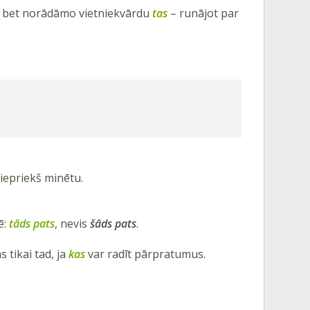
, bet norādāmo vietniekvārdu
tas
– runājot par
 iepriekš minētu.
ē:
tāds pats
, nevis
šāds pats
.
s tikai tad, ja
kas
var radīt pārpratumus.