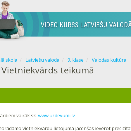
VIDEO KURSS LATVIEŠU VALODĀ
ālā skola
Latviešu valoda
9. klase
Valodas kultūra
Vietniekvārds teikumā
vārdiem vairāk sk.
www.uzdevumi.lv
.
orādāmo vietniekvārdu lietojumā jācenšas ievērot precizitāt