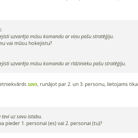
:
jisti uzvarēja mūsu komandu ar viņu pašu stratēģiju.
u vai mūsu hokejistu?
isti uzvarēja mūsu komandu ar rīdzinieku pašu stratēģiju.
ietniekvārds
savs
, runājot par 2. un 3. personu, lietojams tika
 tevi uz savu istabu.
a pieder 1. personai (es) vai 2. personai (tu)?