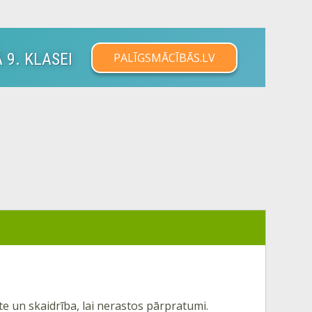
 9. KLASEI
PALĪGSMĀCĪBĀS.LV
e un skaidrība, lai nerastos pārpratumi.