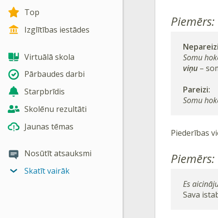
Top
Piemērs:
Izglītības iestādes
Nepareizi
Virtuālā skola
Somu hoke
viņu
– som
Pārbaudes darbi
Pareizi:
Starpbrīdis
Somu hokej
Skolēnu rezultāti
Jaunas tēmas
Piederības v
Nosūtīt atsauksmi
Piemērs:
Skatīt vairāk
Es aicināju
Sava istab