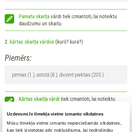
Pamata skaitļa
vārdi tiek izmantoti, lai noteiktu
daudzumu un skaitu.
2.
kārtas skaitļa vārdos
(kurš? kura?)
Piemērs:
pirmais (1.), astotā (8.), divsimt piektais (205.)
Kārtas skaitļa vārdi
tiek izmantoti, lai noteiktu
secību.
Uzdevumi.lv tīmekļa vietne izmanto sīkdatnes
Pēc sastāva skaitļa vārdi iedalāmi trīs grupās:
Mūsu tīmekļa vietne izmanto nepieciešamās sīkdatnes,
1.
Vienkārši
(viens, divi, trīs u.c.) — skaitļa vārdam ir
kas tiek izvietotas pēc noklusējuma, lai nodrošinātu