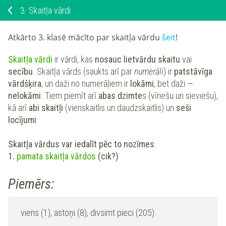
3.
Skaitļa vārdi
Atkārto 3. klasē mācīto par skaitļa vārdu
šeit
!
Skaitļa vārdi
ir vārdi, kas
nosauc lietvārdu skaitu
vai
secību
. Skaitļa vārds (saukts arī par
numerāli
) ir
patstāvīga
vārdšķira
, un daži no numerāļiem ir
lokāmi
, bet daži —
nelokāmi
. Tiem piemīt arī
abas dzimte
s (vīriešu un sieviešu),
kā arī
abi skaitļi
(vienskaitlis un daudzskaitlis) un
seši
locījumi
.
Skaitļa vārdus var iedalīt pēc to nozīmes
:
1.
pamata skaitļa vārdos
(cik?)
Piemērs:
viens (1), astoņi (8), divsimt pieci (205)