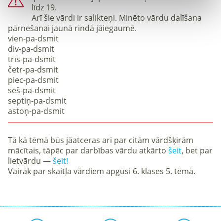
līdz 19.
Arī šie vārdi ir salikteņi. Minēto vārdu dalīšana
pārnešanai jaunā rindā jāiegaumē.
vien-pa-dsmit
div-pa-dsmit
trīs-pa-dsmit
četr-pa-dsmit
piec-pa-dsmit
seš-pa-dsmit
septiņ-pa-dsmit
astoņ-pa-dsmit
Tā kā tēmā būs jāatceras arī par citām vārdšķirām
mācītais, tāpēc par darbības vārdu atkārto
šeit
, bet par
lietvārdu —
šeit!
Vairāk par skaitļa vārdiem apgūsi 6. klases 5. tēmā.