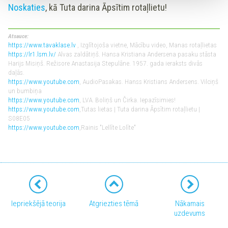
Noskaties
, kā Tuta darina Āpsītim rotaļlietu!
Atsauce:
https://www.tavaklase.lv
, Izglītojoša vietne, Mācību video, Manas rotaļlietas
https://lr1.lsm.lv/
Alvas zaldātiņš. Hansa Kristiana Andersena pasaku stāsta
Harijs Misiņš. Režisore Anastasija Stepulāne. 1957. gada ieraksts divās
daļās.
https://www.youtube.com
, AudioPasakas. Hanss Kristians Andersens. Vilciņš
un bumbiņa
https://www.youtube.com
, LVA. Boliņš un Čirka. Iepazīsimies!
https://www.youtube.com
,Tutas lietas | Tuta darina Āpsītim rotaļlietu |
S08E05
https://www.youtube.com
,Rainis "Lellīte Lolīte"
Iepriekšējā teorija
Atgriezties tēmā
Nākamais
uzdevums