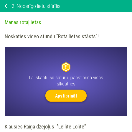
3.
Noderīgo lietu stūrītis
Manas rotaļlietas
Noskaties video stundu "Rotaļlietas stāsts"!
Lai skatītu šo saturu, jāapstiprina visas
sīkdatnes
Apstiprināt
Klausies Raiņa dzejoļus "Lellīte Lolīte"