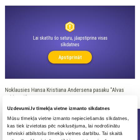
?rel=0" frameborder="0" allow="autoplay; encrypted-
media" allowfullscreen="">
Lai skatītu šo saturu, jāapstiprina visas
sīkdatnes
Apstiprināt
Noklausies Hansa Kristiana Andersena pasaku "Alvas
zaldātiņš"!
Uzdevumi.lv tīmekļa vietne izmanto sīkdatnes
Mūsu tīmekļa vietne izmanto nepieciešamās sīkdatnes,
kas tiek izvietotas pēc noklusējuma, lai nodrošinātu
tehniski atbilstošu tīmekļa vietnes darbību. Tai skaitā