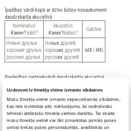
Īpašības vārdi kopā ar dzīvu būtņu nosaukumiem
daudzskaitļa akuzatīvā
Nominatīvs
Akuzatīvs
Galotne
Какие?
kādi?
Каких?
kādus?
Новые друзья,
Нов
ых
друзей,
хорошие друзья,
хорош
их
друзей,
-
ЫХ
(-
ИХ
)
русские друзья
русск
их
друзей
Piederības vietniekvārdi daudzskaitļa akuzatīvā
Nominatīvs
Akuzatīvs
Galotne
Uzdevumi.lv tīmekļa vietne izmanto sīkdatnes
Чьи?
kā?
Чьих?
kā?
Mūsu tīmekļa vietne izmanto nepieciešamās sīkdatnes,
Мои,
Мо
их
,
-
ИХ
kas tiek izvietotas pēc noklusējuma, lai nodrošinātu
наши
наш
их
tehniski atbilstošu tīmekļa vietnes darbību. Tai skaitā
mūsu tīmekļa vietnē var tikt izmantotas pirmās puses
un/vai trešās puses personalizētās, analītiskās un
Norādāmie vietniekvārdi daudzskaitļa akuzatīvā