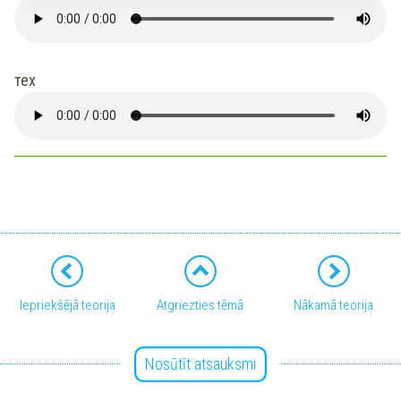
тех
Iepriekšējā teorija
Atgriezties tēmā
Nākamā teorija
Nosūtīt atsauksmi