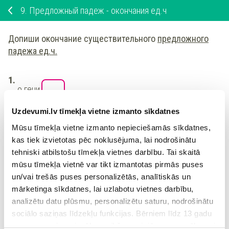
9.
Предложный падеж - окончания ед.ч
Допиши окончание существительного
предложного
падежа ед.ч.
о гени
Uzdevumi.lv tīmekļa vietne izmanto sīkdatnes
о тетрад
Mūsu tīmekļa vietne izmanto nepieciešamās sīkdatnes,
kas tiek izvietotas pēc noklusējuma, lai nodrošinātu
о письм
tehniski atbilstošu tīmekļa vietnes darbību. Tai skaitā
mūsu tīmekļa vietnē var tikt izmantotas pirmās puses
un/vai trešās puses personalizētās, analītiskās un
mārketinga sīkdatnes, lai uzlabotu vietnes darbību,
analizētu datu plūsmu, personalizētu saturu, nodrošinātu
Ieiet portālā
sociālo saziņas līdzekļu funkcijas. Bērniem līdz 13 gadu
vai
Reģistrēties
vecumam pirms izvēles veikšanas ir jāprasa vecāka vai