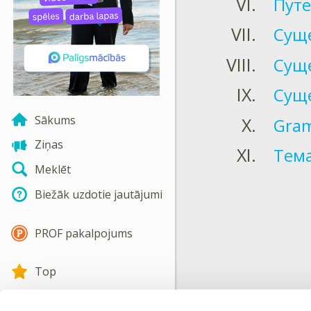
Пут
Суще
Суще
Суще
Sākums
Gram
Ziņas
Тема
Meklēt
Biežāk uzdotie jautājumi
PROF pakalpojums
Top
Izglītības iestādes