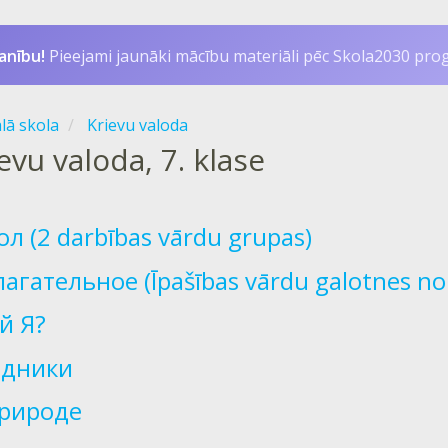
anību!
Pieejami jaunāki mācību materiāli pēc Skola2030 pr
ālā skola
Krievu valoda
evu valoda, 7. klase
ол (2 darbības vārdu grupas)
агательное (Īpašības vārdu galotnes no
й Я?
здники
природе