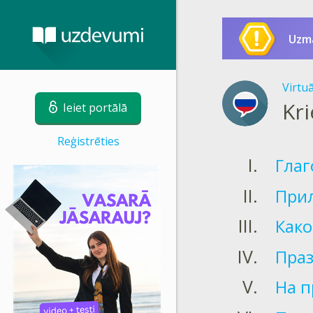
Uzm
Virtu
Kri
Ieiet portālā
Reģistrēties
Глаг
Прил
Како
Пра
На 