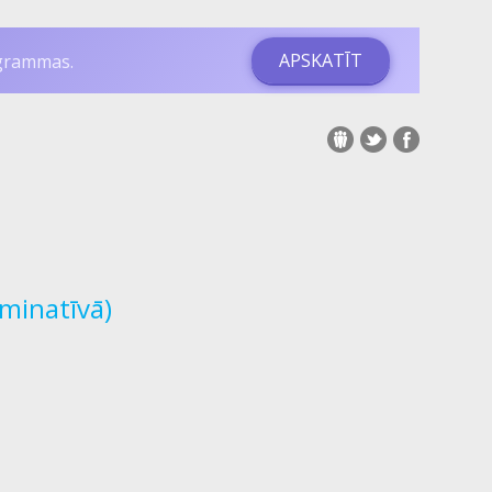
APSKATĪT
ogrammas.
minatīvā)