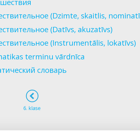
ешествия
ствительное (Dzimte, skaitlis, nominatīv
ствительное (Datīvs, akuzatīvs)
ствительное (Instrumentālis, lokatīvs)
atikas terminu vārdnīca
тический словарь
6. klase