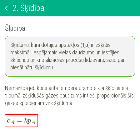
2.
Šķīdība
Šķīdība
Šķīdumu, kurā dotajos apstākļos (
T,p
) ir izšķīdis
maksimāli iespējamais vielas daudzums un iestājies
šķīšanas un kristalizācijas procesu līdzsvars, sauc par
piesātinātu šķīdumu.
Nemainīgā jeb konstantā temperatūrā noteiktā šķīdinātājā
tilpumā izšķīdušās gāzes daudzums ir tieši proporcionāls šīs
gāzes spiedienam virs šķīduma.
=
c
k
p
A
A