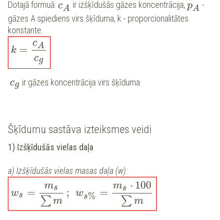
Dotajā formuā:
ir izšķīdušās gāzes koncentrācija,
-
c
p
A
A
gāzes A spiediens virs šķīduma, k - proporcionalitātes
konstante.
c
A
=
k
c
g
ir gāzes koncentrācija virs šķīduma.
c
g
Šķīdumu sastāva izteiksmes veidi
1) Izšķīdušās vielas daļa
a) Izšķīdušās vielas masas daļa (w):
⋅
100
m
m
s
s
=
;
=
w
w
%
s
s
∑
∑
m
m