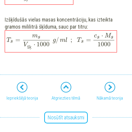
Izšķīdušās vielas masas koncentrāciju, kas izteikta
gramos mililitrā šķīduma, sauc par titru:
⋅
m
c
M
s
s
s
=
/
;
=
T
g
ml
T
s
s
⋅
1000
1000
V
šķ
Iepriekšējā teorija
Atgriezties tēmā
Nākamā teorija
Nosūtīt atsauksmi