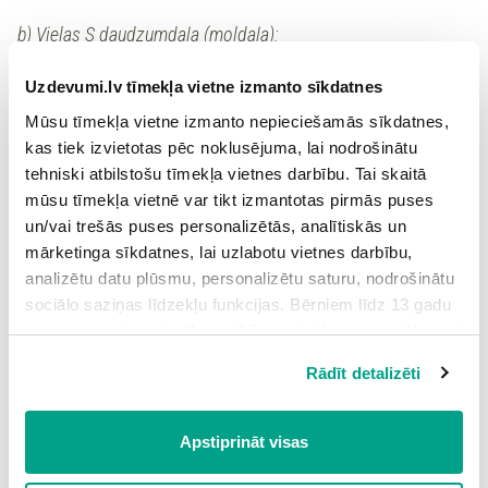
b) Vielas S daudzumdaļa (moldaļa):
n
s
=
χ
Uzdevumi.lv tīmekļa vietne izmanto sīkdatnes
+
n
n
.
s
solv
Mūsu tīmekļa vietne izmanto nepieciešamās sīkdatnes,
Dotajā formulā:
ir izšķīdušās vielas S daudzums molos,
kas tiek izvietotas pēc noklusējuma, lai nodrošinātu
n
s
tehniski atbilstošu tīmekļa vietnes darbību. Tai skaitā
ir šķīdinātāja (solventa) daudzums molos.
n
.
solv
mūsu tīmekļa vietnē var tikt izmantotas pirmās puses
un/vai trešās puses personalizētās, analītiskās un
mārketinga sīkdatnes, lai uzlabotu vietnes darbību,
2) Šķīdināmās vielas attiecība pret šķīdinātāju
analizētu datu plūsmu, personalizētu saturu, nodrošinātu
sociālo saziņas līdzekļu funkcijas. Bērniem līdz 13 gadu
Molalitāte
:
b
s
vecumam pirms izvēles veikšanas ir jāprasa vecāka vai
Molalitāte ir izšķīdušās vielas S daudzums
vienā
n
s
likumiskā aizbildņa piekrišana.
kilogramā šķīdinātāja.
Rādīt detalizēti
Spiežot uz pogas “Apstiprināt visas”, Jūs piekrītat visām
n
m
s
s
=
/
;
=
sīkdatnēm, kas atrodas šajā tīmekļa vietnē, ieskaitot
b
mol
kg
b
s
s
⋅
m
M
m
.
.
s
trešo pušu mārketinga sīkdatnes. Spiežot uz pogas
solv
solv
Apstiprināt visas
“Noraidīt”, Jūs atsakāties no visām sīkdatnēm tīmekļa
vietnē, izņemot “Nepieciešamās” sīkdatnes, kuru