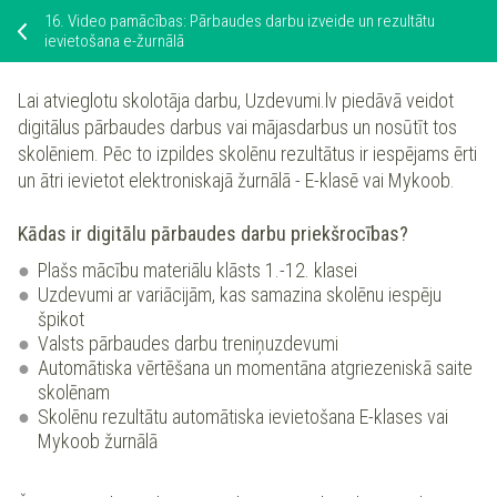
16.
Video pamācības: Pārbaudes darbu izveide un rezultātu
ievietošana e-žurnālā
Lai atvieglotu skolotāja darbu, Uzdevumi.lv piedāvā veidot
digitālus pārbaudes darbus vai mājasdarbus un nosūtīt tos
skolēniem. Pēc to izpildes skolēnu rezultātus ir iespējams ērti
un ātri ievietot elektroniskajā žurnālā - E-klasē vai Mykoob.
Kādas ir digitālu pārbaudes darbu priekšrocības?
Plašs mācību materiālu klāsts 1.-12. klasei
Uzdevumi ar variācijām, kas samazina skolēnu iespēju
špikot
Valsts pārbaudes darbu treniņuzdevumi
Automātiska vērtēšana un momentāna atgriezeniskā saite
skolēnam
Skolēnu rezultātu automātiska ievietošana E-klases vai
Mykoob žurnālā