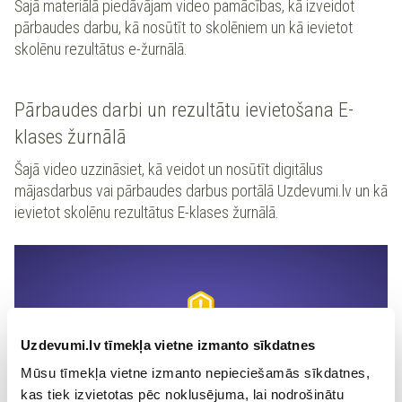
Šajā materiālā piedāvājam video pamācības, kā izveidot
pārbaudes darbu, kā nosūtīt to skolēniem un kā ievietot
skolēnu rezultātus e-žurnālā.
Pārbaudes darbi un rezultātu ievietošana E-
klases žurnālā
Šajā video uzzināsiet, kā veidot un nosūtīt digitālus
mājasdarbus vai pārbaudes darbus portālā Uzdevumi.lv un kā
ievietot skolēnu rezultātus E-klases žurnālā.
Lai skatītu šo saturu, jāapstiprina visas
Uzdevumi.lv tīmekļa vietne izmanto sīkdatnes
sīkdatnes
Mūsu tīmekļa vietne izmanto nepieciešamās sīkdatnes,
Apstiprināt
kas tiek izvietotas pēc noklusējuma, lai nodrošinātu