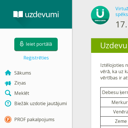
Virtu
spēks
17.
Uzdevu
Ieiet portālā
Reģistrēties
Iztēlojoties 
vērā, ka uz k
Sākums
vērtības ir a
Ziņas
Debesu ķer
Meklēt
Merkur
Biežāk uzdotie jautājumi
Venēr
PROF pakalpojums
Zeme