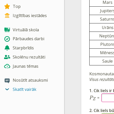
Mars
Top
Jupiter
Izglītības iestādes
Saturn
Urāns
Virtuālā skola
Neptūn
Pārbaudes darbi
Pluton
Starpbrīdis
Mēnes
Skolēnu rezultāti
Saule
Jaunas tēmas
Kosmonauta 
Visus rezultā
Nosūtīt atsauksmi
Skatīt vairāk
1. Cik liels
=
P
Z
2. Cik liels