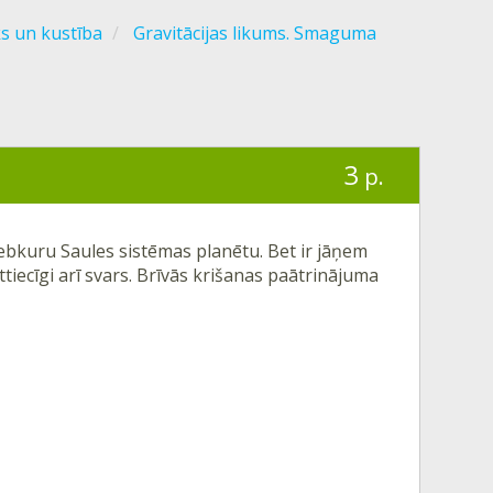
ks un kustība
Gravitācijas likums. Smaguma
3
p.
 jebkuru Saules sistēmas planētu. Bet ir jāņem
ttiecīgi arī svars. Brīvās krišanas paātrinājuma