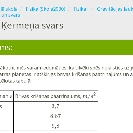
ālā skola
Fizika (Skola2030)
Fizika I
Gravitācijas lau
 un svars
Ķermeņa svars
ms:
nākotni, mēs varam iedomāties, ka cilvēki spēs nolaisties uz
atras planētas ir atšķirīgs brīvās krišanas paātrinājums un a
ttēlotas tabulā:
2
menis
/
Brīvās krišanas paātrinājums,
m
s
3,7
s
8,87
a
9,8