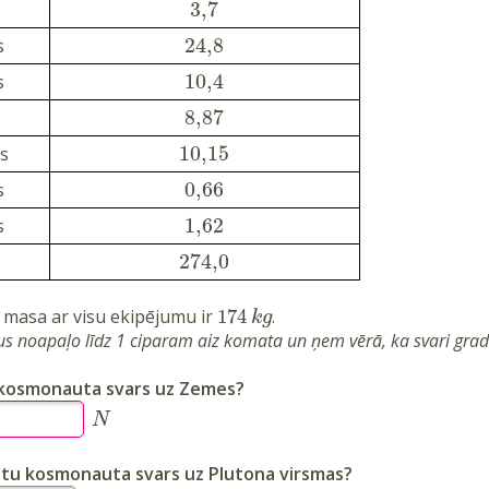
3,7
24,8
s
10,4
s
8,87
10,15
s
0,66
s
1,62
s
274,0
masa ar visu ekipējumu ir
174
.
k
g
tus noapaļo līdz 1 ciparam aiz komata un ņem vērā, ka svari gra
 ir kosmonauta svars uz Zemes?
N
 būtu kosmonauta svars uz
Plutona
virsmas?