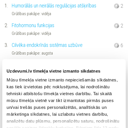
1.
Humorālās un neirālās regulācijas atšķirības
2
Grūtības pakāpe: vidēja
2.
Fitohormonu funkcijas
2
Grūtības pakāpe: vidēja
3.
Cilvēka endokrīnās sistēmas uzbūve
6
Grūtības pakāpe: augsta
4.
Glikozes līmeņa asinīs regulācija
2
Uzdevumi.lv tīmekļa vietne izmanto sīkdatnes
Grūtības pakāpe: vidēja
Mūsu tīmekļa vietne izmanto nepieciešamās sīkdatnes,
kas tiek izvietotas pēc noklusējuma, lai nodrošinātu
tehniski atbilstošu tīmekļa vietnes darbību. Tai skaitā
mūsu tīmekļa vietnē var tikt izmantotas pirmās puses
Eksāmenu uzdevumi (PROF)
un/vai trešās puses personalizētās, analītiskās un
mārketinga sīkdatnes, lai uzlabotu vietnes darbību,
1.
1. daļa. Insulīna un glikagona darbība organismā
1
analizētu datu plūsmu, personalizētu saturu, nodrošinātu
(2019)
sociālo saziņas līdzekļu funkcijas. Bērniem līdz 13 gadu