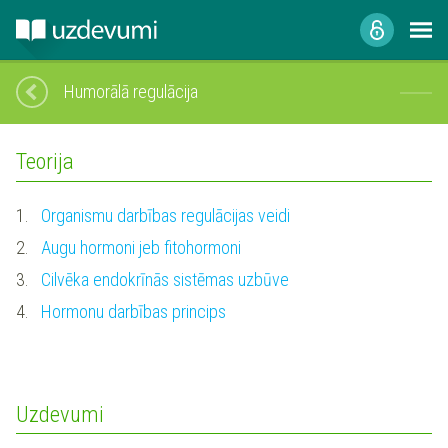
Humorālā regulācija
Teorija
1.
Organismu darbības regulācijas veidi
2.
Augu hormoni jeb fitohormoni
3.
Cilvēka endokrīnās sistēmas uzbūve
4.
Hormonu darbības princips
Uzdevumi