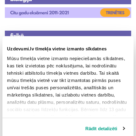
Uzdevumi.lv tīmekļa vietne izmanto sīkdatnes
Mūsu tīmekļa vietne izmanto nepieciešamās sīkdatnes,
kas tiek izvietotas pēc noklusējuma, lai nodrošinātu
tehniski atbilstošu tīmekļa vietnes darbību. Tai skaitā
mūsu tīmekļa vietnē var tikt izmantotas pirmās puses
un/vai trešās puses personalizētās, analītiskās un
mārketinga sīkdatnes, lai uzlabotu vietnes darbību,
analizētu datu plūsmu, personalizētu saturu, nodrošinātu
sociālo saziņas līdzekļu funkcijas. Bērniem līdz 13 gadu
vecumam pirms izvēles veikšanas ir jāprasa vecāka vai
Ar PROF mācīties ir viegli! Abonē
likumiskā aizbildņa piekrišana.
PROF
, maksājot reizi mēnesī, vai pērc
Rādīt detalizēti
Spiežot uz pogas “Apstiprināt visas”, Jūs piekrītat visām
uzreiz uz gadu un izbaudi