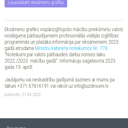
Lejupielādēt eksāmenu grafiku
Eksāmenu grafiks vispārizglītojošo mācību priekšmetu valsts
noslēguma pārbaudījumiem profesionālās vidējās izglītības
programmās un plašāka informācija par eksāmeniem 2023.
gadā atrodama
Ministru kabineta noteikumos Nr. 778
"Noteikumi par valsts pārbaudes darbu norises laiku
2022./2023. mācību gadā". Informāciju sagatavota 2023.
gada 19. aprīlī.
Jautājumu vai neskaidrību gadījumā sazinies ar mums pa
tālruni +371 67616191 vai raksti uz info@uzdevumi.lv.
publicēts:
21.04.2023