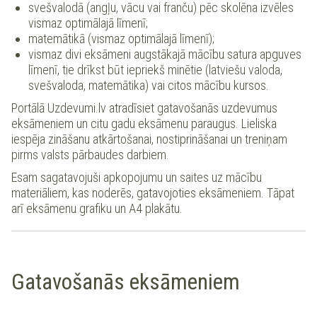
svešvalodā (angļu, vācu vai franču) pēc skolēna izvēles
vismaz optimālajā līmenī;
matemātikā (vismaz optimālajā līmenī);
vismaz divi eksāmeni augstākajā mācību satura apguves
līmenī, tie drīkst būt iepriekš minētie (latviešu valoda,
svešvaloda, matemātika) vai citos mācību kursos.
Portālā Uzdevumi.lv atradīsiet gatavošanās uzdevumus
eksāmeniem un citu gadu eksāmenu paraugus. Lieliska
iespēja zināšanu atkārtošanai, nostiprināšanai un treniņam
pirms valsts pārbaudes darbiem.
Esam sagatavojuši apkopojumu un saites uz mācību
materiāliem, kas noderēs, gatavojoties eksāmeniem. Tāpat
arī eksāmenu grafiku un A4 plakātu.
Gatavošanās eksāmeniem