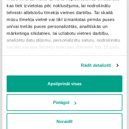
kas tiek izvietotas pēc noklusējuma, lai nodrošinātu
tehniski atbilstošu tīmekļa vietnes darbību. Tai skaitā
mūsu tīmekļa vietnē var tikt izmantotas pirmās puses
un/vai trešās puses personalizētās, analītiskās un
mārketinga sīkdatnes, lai uzlabotu vietnes darbību,
analizētu datu plūsmu, personalizētu saturu, nodrošinātu
sociālo saziņas līdzekļu funkcijas. Bērniem līdz 13 gadu
vecumam pirms izvēles veikšanas ir jāprasa vecāka vai
likumiskā aizbildņa piekrišana.
Rādīt detalizēti
Spiežot uz pogas “Apstiprināt visas”, Jūs piekrītat visām
sīkdatnēm, kas atrodas šajā tīmekļa vietnē, ieskaitot
trešo pušu mārketinga sīkdatnes. Spiežot uz pogas
Apstiprināt visas
“Noraidīt”, Jūs atsakāties no visām sīkdatnēm tīmekļa
vietnē, izņemot “Nepieciešamās” sīkdatnes, kuru
Skola realizē:
izmantošanai nav nepieciešams iegūt lietotāja piekrišanu.
Pielāgot
1) Vispārējās pamatizglītības programmu;
Spiežot uz pogas “Apstiprināt izvēlētās”, Jūs varat mainīt
2) Vispārējās pamatizglītības profesionāli orientētā virziena
sīkdatņu iestatījumus. Lietotājam ir iespēja iepazīties ar
Noraidīt
mūzikas programmu;
detalizētu
sīkdatņu politiku
un ir iespēja atsaukt savu
3) Vispārējās vidējās izglītības matemātikas, dabaszinību un