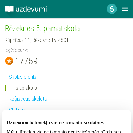
Rēzeknes 5. pamatskola
Rūpnīcas 11, Rēzekne, LV-4601
Iegūtie punkti:
17759
Skolas profils
Pilns apraksts
Reģistrētie skolotāji
Statistika
Uzdevumi.lv tīmekļa vietne izmanto sīkdatnes
Mūsu tīmekļa vietne izmanto nepieciešamās sīkdatnes,