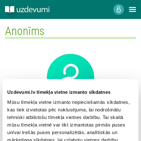
Anonīms
Uzdevumi.lv tīmekļa vietne izmanto sīkdatnes
Mūsu tīmekļa vietne izmanto nepieciešamās sīkdatnes,
kas tiek izvietotas pēc noklusējuma, lai nodrošinātu
Mācību iestāde:
tehniski atbilstošu tīmekļa vietnes darbību. Tai skaitā
mūsu tīmekļa vietnē var tikt izmantotas pirmās puses
un/vai trešās puses personalizētās, analītiskās un
mārketinga sīkdatnes, lai uzlabotu vietnes darbību,