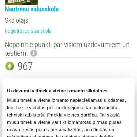
Nautrēnu vidusskola
Skolotājs
Reģistrēties šajā skolā
Nopelnītie punkti par visiem uzdevumiem un
testiem:
967
Sertifikāti:
Uzdevumi.lv tīmekļa vietne izmanto sīkdatnes
Identificēts skolotājs
Mūsu tīmekļa vietne izmanto nepieciešamās sīkdatnes,
Statuss: Aktīvs
kas tiek izvietotas pēc noklusējuma, lai nodrošinātu
Uzdevumi.lv iekļaušana mācību procesā
tehniski atbilstošu tīmekļa vietnes darbību. Tai skaitā
Statuss: Aktīvs
mūsu tīmekļa vietnē var tikt izmantotas pirmās puses
un/vai trešās puses personalizētās, analītiskās un
Sasniegumi un novērtējumi:
mārketinga sīkdatnes, lai uzlabotu vietnes darbību,