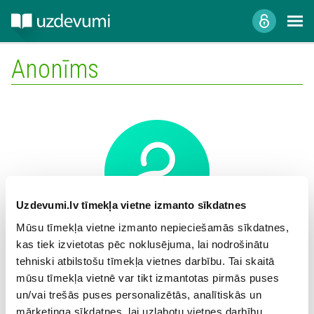
Anonīms
Uzdevumi.lv tīmekļa vietne izmanto sīkdatnes
Mūsu tīmekļa vietne izmanto nepieciešamās sīkdatnes,
kas tiek izvietotas pēc noklusējuma, lai nodrošinātu
Mācību iestāde:
tehniski atbilstošu tīmekļa vietnes darbību. Tai skaitā
mūsu tīmekļa vietnē var tikt izmantotas pirmās puses
un/vai trešās puses personalizētās, analītiskās un
mārketinga sīkdatnes, lai uzlabotu vietnes darbību,