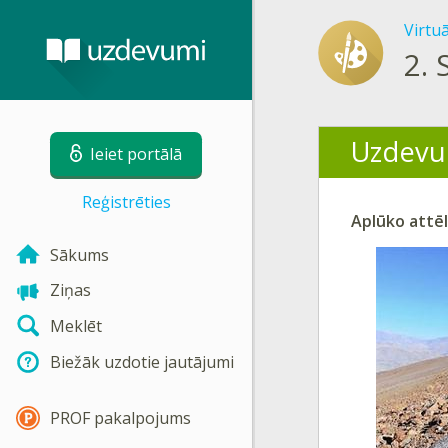
Virtu
2.
Uzdevu
Ieiet portālā
Reģistrēties
Aplūko attē
Sākums
Ziņas
Meklēt
Biežāk uzdotie jautājumi
PROF pakalpojums