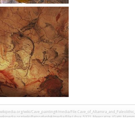
en.wikipedia.org/wiki/Cave_painting#/media/File:Cave_of_Altamira_and_Paleolith
en.wikipedia.org/wiki/Petroglyph#/media/File:Libya_5321_Meercatze_(Gatti_Ma
n.wikipedia.org/wiki/Petroglyph#/media/File:Llamas_at_La_Silla.jpg