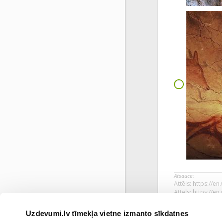
Atsauce:
Attēls: https://
Attēls: https://
Attēls: https://e
Uzdevumi.lv tīmekļa vietne izmanto sīkdatnes