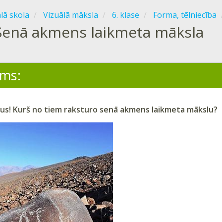
ālā skola
Vizuālā māksla
6. klase
Forma, tēlniecība
Senā akmens laikmeta māksla
ms:
lus! Kurš no tiem raksturo senā akmens laikmeta mākslu?