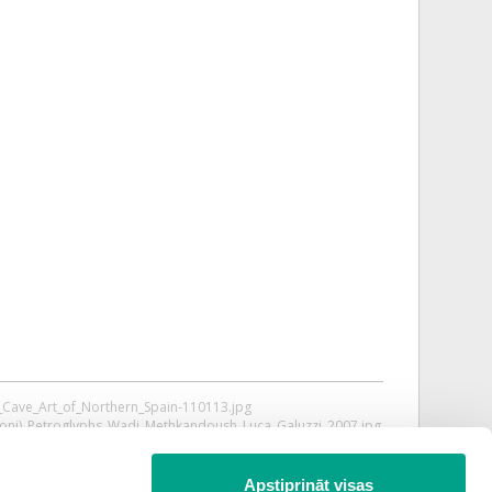
ic_Cave_Art_of_Northern_Spain-110113.jpg
mmoni)_Petroglyphs_Wadi_Methkandoush_Luca_Galuzzi_2007.jpg
Apstiprināt visas