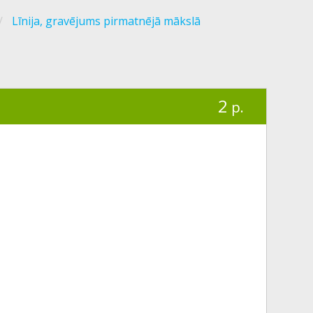
Līnija, gravējums pirmatnējā mākslā
2
p.