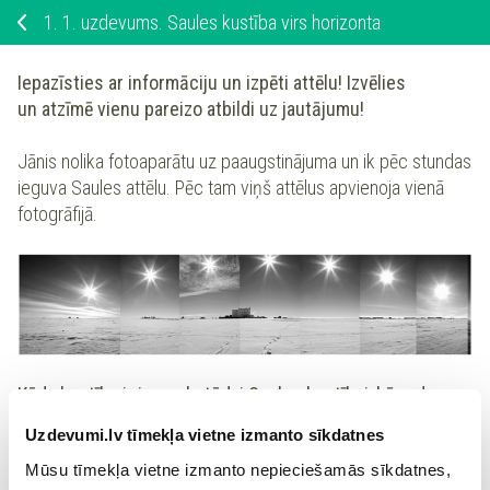
1.
1. uzdevums. Saules kustība virs horizonta
Iepazīsties ar informāciju
un
izpēti
attēlu! Izvēlies
un atzīmē vienu pareizo atbildi uz jautājumu!
Jānis nolika fotoaparātu uz paaugstinājuma un ik pēc stundas
ieguva Saules attēlu. Pēc tam viņš attēlus apvienoja vienā
fotogrāfijā.
Kāda kustība ir iemesls tādai Saules kustībai, kā redzams
fotogrāfijā?
Uzdevumi.lv tīmekļa vietne izmanto sīkdatnes
Mūsu tīmekļa vietne izmanto nepieciešamās sīkdatnes,