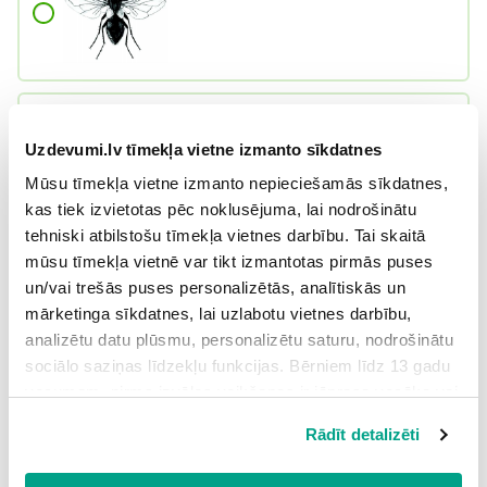
Uzdevumi.lv tīmekļa vietne izmanto sīkdatnes
Mūsu tīmekļa vietne izmanto nepieciešamās sīkdatnes,
kas tiek izvietotas pēc noklusējuma, lai nodrošinātu
tehniski atbilstošu tīmekļa vietnes darbību. Tai skaitā
mūsu tīmekļa vietnē var tikt izmantotas pirmās puses
un/vai trešās puses personalizētās, analītiskās un
mārketinga sīkdatnes, lai uzlabotu vietnes darbību,
analizētu datu plūsmu, personalizētu saturu, nodrošinātu
sociālo saziņas līdzekļu funkcijas. Bērniem līdz 13 gadu
vecumam pirms izvēles veikšanas ir jāprasa vecāka vai
likumiskā aizbildņa piekrišana.
Rādīt detalizēti
Spiežot uz pogas “Apstiprināt visas”, Jūs piekrītat visām
sīkdatnēm, kas atrodas šajā tīmekļa vietnē, ieskaitot