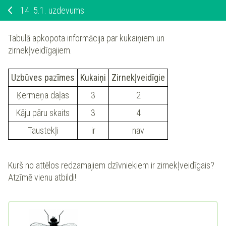
14.
5.1. uzdevums
Tabulā apkopota informācija par kukaiņiem un
zirnekļveidīgajiem.
Uzbūves pazīmes
Kukaiņi
Zirnekļveidīgie
Ķermeņa daļas
3
2
Kāju pāru skaits
3
4
Taustekļi
ir
nav
Kurš no attēlos redzamajiem dzīvniekiem ir zirnekļveidīgais?
Atzīmē
vienu atbildi!