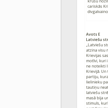
krūšu nozī
cariskās Kr
divgalvaino
Avots E
Latviešu st
„Latviešu st
atzina visu 
Krievijas sas
motīvi, kuri
ne noteikti l
Krievijā. Un
partiju, kur
lielinieku p
tautiņu neat
latviešu str
masā bija un
stimuls, kur