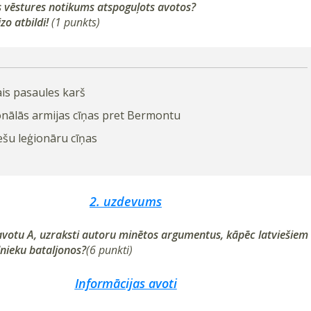
s vēstures notikums atspoguļots avotos?
zo atbildi!
(1 punkts)
is pasaules karš
nālās armijas cīņas pret Bermontu
ešu leģionāru cīņas
2. uzdevums
avotu A, uzraksti autoru minētos argumentus, kāpēc latviešiem
lnieku bataljonos?
(6 punkti)
Informācijas avoti