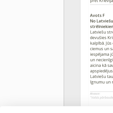
pret Krievij
Avots F
No Latvieš
strēlniekie
Latviešu str
devušies Kri
kalpībā. Jūs
ciemus un sa
iespējama jū
un necienīgi
aicina kā s
apspiedējus.
Latviešu tau
īgnumu un ni
Atsauce:
"Valsts pārbaudes