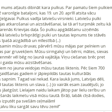
i, mums atļauts dibināt kara pulkus. Par pamatu šiem pulkie
e 2 varonīgie bataljoni, kas 19. un 20. aprīlī atsita vācu
lgavai. Pulkus vadīja latviešu virsnieki. Latviešu pulki
jas atkarošanai un aizstāvēšanai, lai tā arī turpmāk zeltu kā
arenās Krievijas daļa. Šo pulku apgādāšanu uzņēmās
 kā latviešu brīvprātīgi pulki un tautas lepnums tie stāvēs
īpašā aizgādībā un mīlestībā (...)
 samin mūsu druvas; pārvērš mūsu mājas par pelniem un
as par gruvekļiem. Mūsu sirmgalvji un bērni, mātes, sievas
enmēr vēl bēg no ļaunā vajātāja. Viņu ciešanas brēc pret
ņi gaida mūsu aizstāvēšanas.
iem no jauna veidojas mūsu tautas liktenis. Pēc šiem 700
aidīšanas gadiem ir jāpiepildās tautas kulturālās
sapnim. Tagad vai nekad. Kara laukā jums, Latvijas dēli,
tautas liktenis un slava. (...) Jo vairāk esam zaudējuši, jo
jāatgūst. Lielajam naidu laikam jātop par lielu cerību un
šanās laikmetu visā mūsu tautā. Brāļi, labāk cīņā dodies,
n izputēt pa svešām ceļmalām!
alvu liku sargāt savu tēvu zemi!”