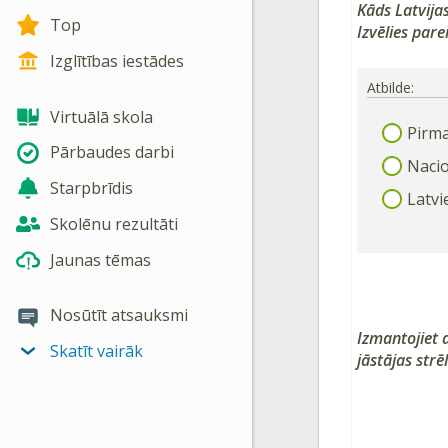
Kāds Latvija
Top
Izvēlies parei
Izglītības iestādes
Atbilde:
Virtuālā skola
Pirma
Pārbaudes darbi
Nacio
Starpbrīdis
Latvi
Skolēnu rezultāti
Jaunas tēmas
Nosūtīt atsauksmi
Izmantojiet 
Skatīt vairāk
jāstājas strē