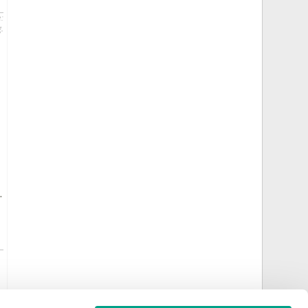
:
.
.