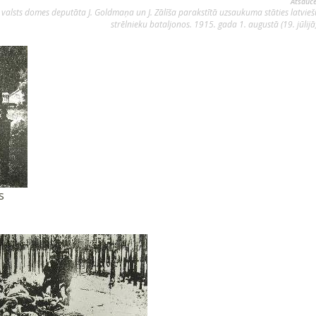
Atsauce
 valsts domes deputāta J. Goldmaņa un J. Zālīša parakstītā uzsaukuma stāties latvieš
strēlnieku bataljonos. 1915. gada 1. augustā (19. jūlijā)
s