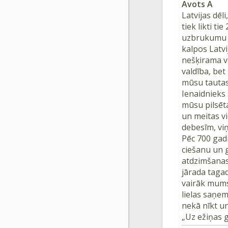
Avots A
Latvijas dēl
tiek likti ti
uzbrukumu Je
kalpos Latvi
nešķirama v
valdība, bet
mūsu tautas 
Ienaidnieks
mūsu pilsēt
un meitas vi
debesīm, vi
Pēc 700 gad
ciešanu un g
atdzimšanas 
jārada tagad 
vairāk mums 
lielas saņem
nekā nīkt u
„Uz ežiņas g