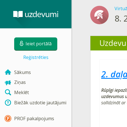
Virtu
8.
Uzdevu
Ieiet portālā
Reģistrēties
2. daļ
Sākums
Ziņas
Rūpīgi iepazī
Meklēt
uzdevumus un
salīdzināt ar
Biežāk uzdotie jautājumi
PROF pakalpojums