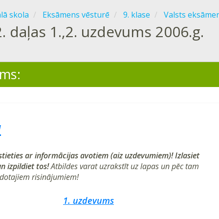
ālā skola
Eksāmens vēsturē
9. klase
Valsts eksāmen
2. daļas 1.,2. uzdevums 2006.g.
ms:
a
stieties ar informācijas avotiem (aiz uzdevumiem)! Izlasiet
 izpildiet tos!
Atbildes varat uzrakstīt uz lapas un pēc tam
 dotajiem risinājumiem!
1. uzdevums