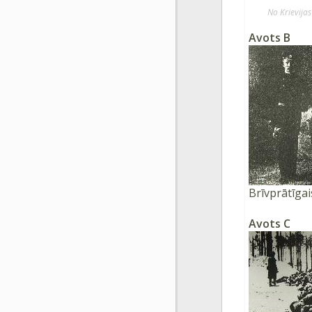
No Krievijas
Avots B
Brīvprātīgai
Avots C