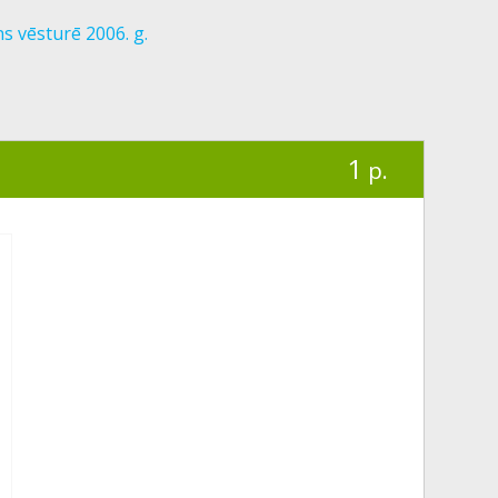
s vēsturē 2006. g.
1
p.