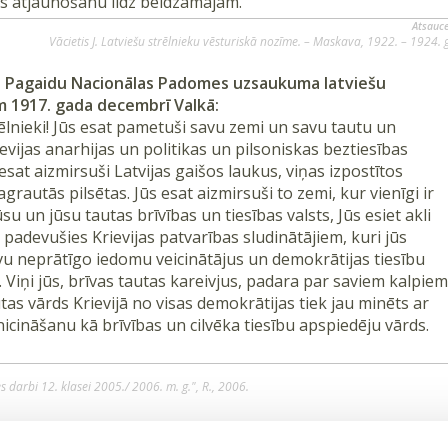
as atjaunošanu līdz beidzamajam.”
Atsauce
Vācietis J. Latviešu strēlnieku vēsturiskā nozīme. – Maskava, 1922. – 1924. g
u Pagaidu Nacionālas Padomes uzsaukuma latviešu
m 1917. gada decembrī Valkā:
ēlnieki! Jūs esat pametuši savu zemi un savu tautu un
evijas anarhijas un politikas un pilsoniskas beztiesības
 esat aizmirsuši Latvijas gaišos laukus, viņas izpostītos
grautās pilsētas. Jūs esat aizmirsuši to zemi, kur vienīgi ir
su un jūsu tautas brīvības un tiesības valsts, Jūs esiet akli
 padevušies Krievijas patvarības sludinātājiem, kuri jūs
avu neprātīgo iedomu veicinātājus un demokrātijas tiesību
 Viņi jūs, brīvas tautas kareivjus, padara par saviem kalpiem
tas vārds Krievijā no visas demokrātijas tiek jau minēts ar
cināšanu kā brīvības un cilvēka tiesību apspiedēju vārds.
 darbi 12. klasei 2005./ 2006. m. g.", R., 2006.