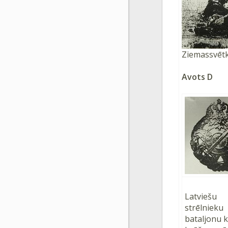
Ziemassvētku
Avots D
Latviešu
strēlnieku
bataljonu k