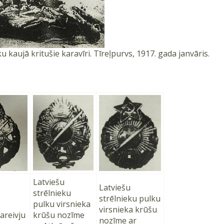
 kaujā kritušie karavīri. Tīreļpurvs, 1917. gada janvāris.
Latviešu
Latviešu
strēlnieku
strēlnieku pulku
pulku virsnieka
virsnieka krūšu
areivju
krūšu nozīme
nozīme ar