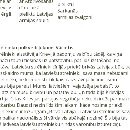
me ar
ar Atbrīvošanas
pieliktu
ievijas
cīņu laikā
Sarkanās
 ērgli
pieliktu Latvijas
armijas zvaigzni
armijas saulīti
rēlnieku pulkvedi Jukums Vācietis:
rēlnieki aizstāvēja Krievijā padomju valdību tādēļ, ka viņa
mazu tautu tiesības uz patstāvību, pat līdz izstāšanai no
tāva. Latviešu strēlnieki cīnījās priekš brīvās Latvijas. Lūk, ti
 izskaidro mums, ka latviešu strēlnieki, savā masā nebūdami
ielinieki, ne komunisti, tik kaisli aizstāvēja lieliniecismu
 tas bija pareizi. Mums, latviešiem, vajadzēja pabalstīt to
a atzina mūsu brīvību un patstāvību. Un tāda bija Krievijas
artija. Citas Krievijas partijas negribēja neko dzirdēt par maz
karību. Daudzi nezin līdz šim laikam, kāda nozīme priekš
ēlniekiem ir lozungam „Brīvā Latvija”. Latviešu strēlnieks sav
 palika nacionālists šī vārda vislabākajā nozīmē. Šis bija tas
š iedvesa latviešu strēlnieku rindās varonību izturēt cīņu