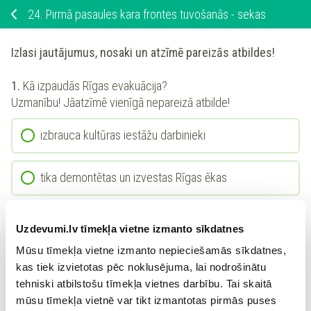
24.
Pirmā pasaules kara frontes tuvošanās - sekas
Izlasi jautājumus, nosaki un atzīmē pareizās atbildes!
1.
Kā izpaudās Rīgas evakuācija?
Uzmanību! Jāatzīmē vienīgā nepareizā atbilde!
izbrauca kultūras iestāžu darbinieki
tika demontētas un izvestas Rīgas ēkas
izveda Rīgas baznīcu zvanus
Uzdevumi.lv tīmekļa vietne izmanto sīkdatnes
Mūsu tīmekļa vietne izmanto nepieciešamās sīkdatnes,
izveda rūpnīcu iekārtas
kas tiek izvietotas pēc noklusējuma, lai nodrošinātu
tehniski atbilstošu tīmekļa vietnes darbību. Tai skaitā
mūsu tīmekļa vietnē var tikt izmantotas pirmās puses