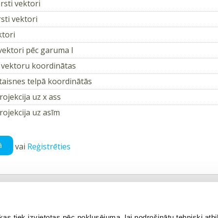
rsti vektori
rsti vektori
ktori
 vektori pēc garuma I
 vektoru koordinātas
 taisnes telpā koordinātās
ojekcija uz x ass
rojekcija uz asīm
ā
vai
Reģistrēties
kšējais tests
Atgriezties tēmā
 tiek izvietotas pēc noklusējuma, lai nodrošinātu tehniski atbi