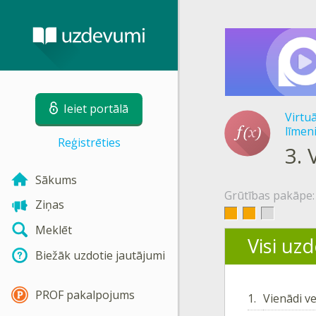
Ieiet portālā
Virtu
līmeni
Reģistrēties
3.
Sākums
Grūtības pakāpe:
Ziņas
Meklēt
Visi uz
Biežāk uzdotie jautājumi
PROF pakalpojums
1.
Vienādi ve