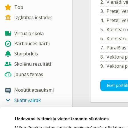
2.
Vienādi vē
Top
3.
Pretēji vē
Izglītības iestādes
4.
Pretēji ve
5.
Kolineāri
Virtuālā skola
6.
Kolineāru
Pārbaudes darbi
7.
Paralēlas
Starpbrīdis
8.
Vektora pr
Skolēnu rezultāti
9.
Vektora p
Jaunas tēmas
Ieiet portāl
Nosūtīt atsauksmi
Skatīt vairāk
Uzdevumi.lv tīmekļa vietne izmanto sīkdatnes
Ieprie
Mūsu tīmekļa vietne izmanto nepieciešamās sīkdatnes, kas