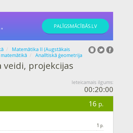
PALĪGSMĀCĪBĀS.LV
"
kā
Matemātika II (Augstākais
 matemātikā
Analītiskā ģeometrija
veidi, projekcijas
Ieteicamais ilgums:
00:20:00
16
p.
1
p.