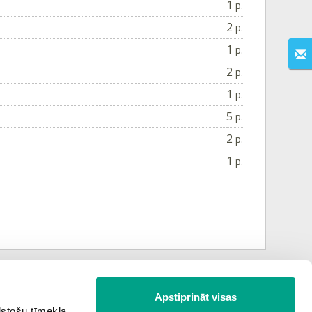
1
p.
2
p.
1
p.
2
p.
1
p.
5
p.
2
p.
1
p.
Apstiprināt visas
Nākamais tests
lstošu tīmekļa