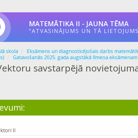
MATEMĀTIKA II - JAUNA TĒMA
"ATVASINĀJUMS UN TĀ LIETOJUMS
ālā skola
Eksāmens un diagnosticējošais darbs matemāti
s)
Gatavošanās 2025. gada augstākā līmeņa eksāmenam
Vektoru savstarpējā novietojuma 
devumi:
ktori II