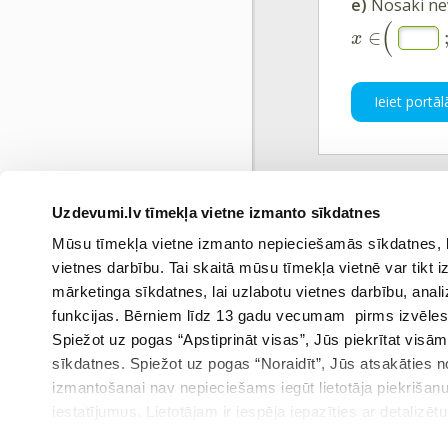
e)
Nosaki ne
(
∈
x
Ieiet portāl
Uzdevumi.lv tīmekļa vietne izmanto sīkdatnes
Iepriekš
Mūsu tīmekļa vietne izmanto nepieciešamās sīkdatnes, kas
vietnes darbību. Tai skaitā mūsu tīmekļa vietnē var tikt
mārketinga sīkdatnes, lai uzlabotu vietnes darbību, anal
funkcijas. Bērniem līdz 13 gadu vecumam pirms izvēles v
Spiežot uz pogas “Apstiprināt visas”, Jūs piekrītat visā
sīkdatnes. Spiežot uz pogas “Noraidīt”, Jūs atsakāties
izmantošanai nav nepieciešams iegūt lietotāja piekrišanu
iestatījumus. Lietotājam ir iespēja iepazīties ar detalizēt
iestatījumi”.