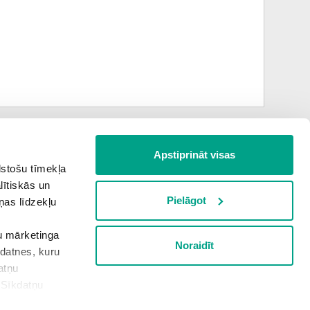
Apstiprināt visas
Nākamais uzdevums
lstošu tīmekļa
lītiskās un
Pielāgot
ņas līdzekļu
PALĪGSMĀCĪBĀS.LV
šu mārketinga
Noraidīt
kdatnes, kuru
atņu
“Sīkdatņu