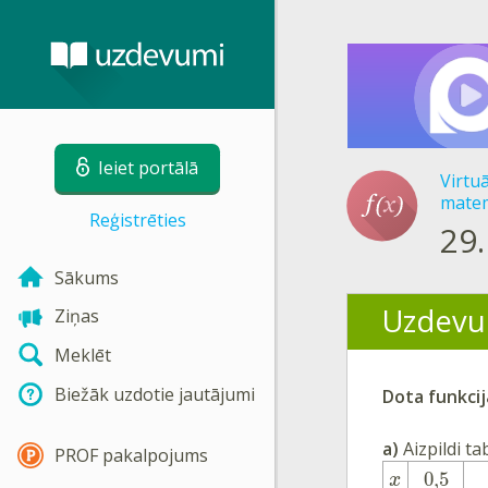
Ieiet portālā
Virtu
matem
Reģistrēties
29.
Sākums
Uzdevu
Ziņas
Meklēt
Biežāk uzdotie jautājumi
Dota funkcij
a)
Aizpildi t
PROF pakalpojums
0,5
x