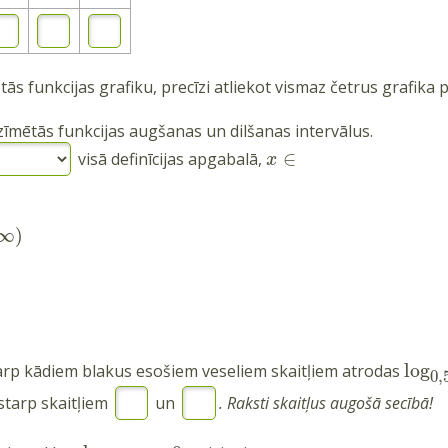
ās funkcijas grafiku, precīzi atliekot vismaz četrus grafika 
īmētās funkcijas augšanas un dilšanas intervālus.
∈
visā definīcijas apgabalā,
x
∞
)
log
rp kādiem blakus esošiem veseliem skaitļiem atrodas
0,
starp skaitļiem
un
. Raksti skaitļus augošā secībā!