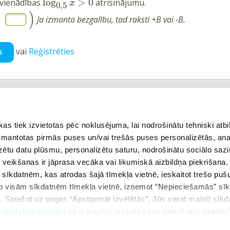
log
>
0
vienādības
atrisinājumu.
x
0,5
)
;
Ja izmanto bezgalību, tad raksti +B vai -B.
vai
Reģistrēties
ā
ējais uzdevums
Atgriezties tēmā
 tiek izvietotas pēc noklusējuma, lai nodrošinātu tehniski atbi
 izmantotas pirmās puses un/vai trešās puses personalizētās, ana
izētu datu plūsmu, personalizētu saturu, nodrošinātu sociālo sazi
VIDEO MĀCĪBU MATERIĀLI
eikšanas ir jāprasa vecāka vai likumiskā aizbildņa piekrišana.
"MATEMĀTIKA II"
m sīkdatnēm, kas atrodas šajā tīmekļa vietnē, ieskaitot trešo pu
 no visām sīkdatnēm tīmekļa vietnē, izņemot “Nepieciešamās” sī
. Spiežot uz pogas “Apstiprināt izvēlētās”, Jūs varat mainīt sīkd
u
sīkdatņu politiku
un ir iespēja atsaukt savu piekrišanu sadaļā 