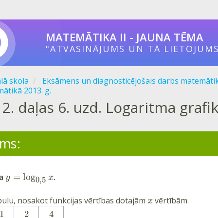
MATEMĀTIKA II - JAUNA TĒMA
"ATVASINĀJUMS UN TĀ LIETOJUMS
ālā skola
Eksāmens un diagnosticējošais darbs matemāti
ātikā 2013. g.
2. daļas 6. uzd. Logaritma grafik
ms:
=
log
a
.
y
x
0,5
abulu, nosakot funkcijas vērtības dotajām
vērtībām.
x
1
2
4