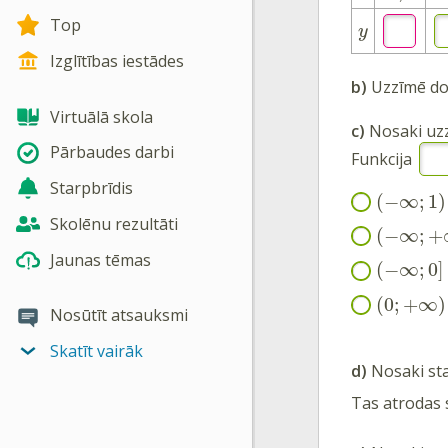
Top
y
Izglītības iestādes
b)
Uzzīmē dot
Virtuālā skola
c)
Nosaki uzz
Pārbaudes darbi
Funkcija
Starpbrīdis
(
−
∞
;
1
)
Skolēnu rezultāti
(
−
∞
;
+
Jaunas tēmas
(
−
∞
;
0
]
(
0
;
+
∞
)
Nosūtīt atsauksmi
Skatīt vairāk
d)
Nosaki sta
Tas atrodas 