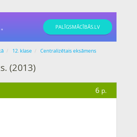
PALĪGSMĀCĪBĀS.LV
"
kā
12. klase
Centralizētais eksāmens
s. (2013)
6
p.