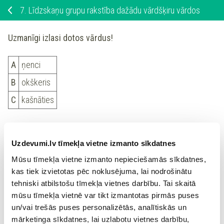
7.
Līdzskaņu grupu rakstība dažādu vārdšķiru vārdos
Uzmanīgi izlasi dotos vārdus!
A
ņenci
B
okškeris
C
kašnāties
Atzīmē, kurā variantā vārds uzrakstīts pareizi!
Uzdevumi.lv tīmekļa vietne izmanto sīkdatnes
A
Mūsu tīmekļa vietne izmanto nepieciešamās sīkdatnes,
kas tiek izvietotas pēc noklusējuma, lai nodrošinātu
tehniski atbilstošu tīmekļa vietnes darbību. Tai skaitā
B
mūsu tīmekļa vietnē var tikt izmantotas pirmās puses
un/vai trešās puses personalizētās, analītiskās un
C
mārketinga sīkdatnes, lai uzlabotu vietnes darbību,