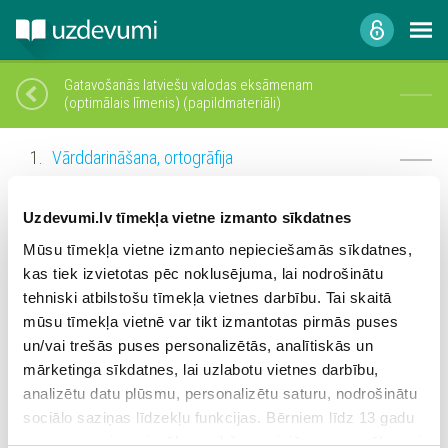
Gatavošanās latviešu valodas eksāmenam
(optimālais līmenis) (papildmateriāli)
Vārddarināšana, ortogrāfija
Vārdšķiras
Uzdevumi.lv tīmekļa vietne izmanto sīkdatnes
Vārdšķiras – darbības vārds, laiki, kārtas,
Mūsu tīmekļa vietne izmanto nepieciešamās sīkdatnes,
izteiksmes
kas tiek izvietotas pēc noklusējuma, lai nodrošinātu
tehniski atbilstošu tīmekļa vietnes darbību. Tai skaitā
Sintakse
mūsu tīmekļa vietnē var tikt izmantotas pirmās puses
Leksikoloģija, frazeoloģija
un/vai trešās puses personalizētās, analītiskās un
mārketinga sīkdatnes, lai uzlabotu vietnes darbību,
Valodas funkcionālie stili un tekstveide
analizētu datu plūsmu, personalizētu saturu, nodrošinātu
sociālo saziņas līdzekļu funkcijas. Bērniem līdz 13 gadu
vecumam pirms izvēles veikšanas ir jāprasa vecāka vai