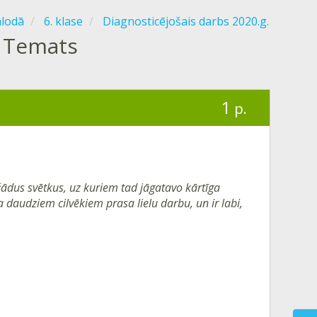
alodā
6. klase
Diagnosticējošais darbs 2020.g.
. Temats
1
p.
ažādus svētkus, uz kuriem tad jāgatavo kārtīga
 daudziem cilvēkiem prasa lielu darbu, un ir labi,