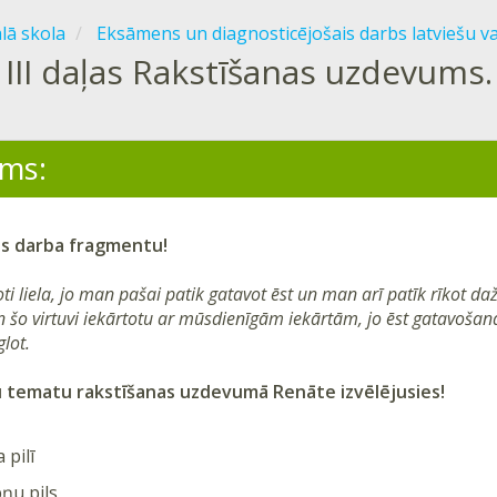
ālā skola
Eksāmens un diagnosticējošais darbs latviešu v
III daļas Rakstīšanas uzdevums
ms:
s
darba fragmentu!
oti liela, jo man pašai patik gatavot ēst un man arī patīk rīkot d
n šo virtuvi iekārtotu ar mūsdienīgām iekārtām, jo ēst gatavošana
glot.
u tematu rakstīšanas uzdevumā
Renāte
izvēlējusies!
 pilī
ņu pils