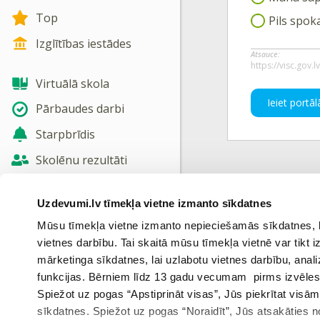
Top
Pils spok
Izglītības iestādes
Atsauce:
https://visc.gov.l
Virtuālā skola
Ieiet portāl
Pārbaudes darbi
Starpbrīdis
Skolēnu rezultāti
Jaunas tēmas
Iepriekš
Uzdevumi.lv tīmekļa vietne izmanto sīkdatnes
Nosūtīt atsauksmi
Mūsu tīmekļa vietne izmanto nepieciešamās sīkdatnes, kas
vietnes darbību. Tai skaitā mūsu tīmekļa vietnē var tikt
Skatīt vairāk
mārketinga sīkdatnes, lai uzlabotu vietnes darbību, anal
funkcijas. Bērniem līdz 13 gadu vecumam pirms izvēles v
Spiežot uz pogas “Apstiprināt visas”, Jūs piekrītat visā
sīkdatnes. Spiežot uz pogas “Noraidīt”, Jūs atsakāties