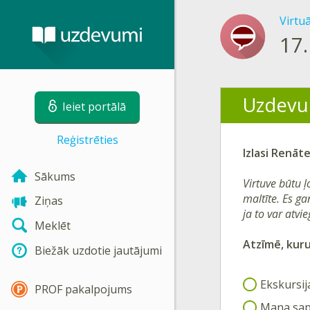
Virtu
17.
Uzdevu
Ieiet portālā
Reģistrēties
Izlasi
Renāte
Sākums
Virtuve būtu ļ
maltīte. Es ga
Ziņas
ja to var atvie
Meklēt
Atzīmē, kur
Biežāk uzdotie jautājumi
Ekskursija
PROF pakalpojums
Mana sap