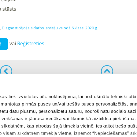
a stāsts
v,
Diagnosticējošais darbs latviešu valodā 6.klasei 2020.g.
vai
Reģistrēties
ā
ējais uzdevums
Atgriezties tēmā
 tiek izvietotas pēc noklusējuma, lai nodrošinātu tehniski atbi
 izmantotas pirmās puses un/vai trešās puses personalizētās, ana
izētu datu plūsmu, personalizētu saturu, nodrošinātu sociālo sazi
eikšanas ir jāprasa vecāka vai likumiskā aizbildņa piekrišana.
m sīkdatnēm, kas atrodas šajā tīmekļa vietnē, ieskaitot trešo pu
 no visām sīkdatnēm tīmekļa vietnē, izņemot “Nepieciešamās” sī