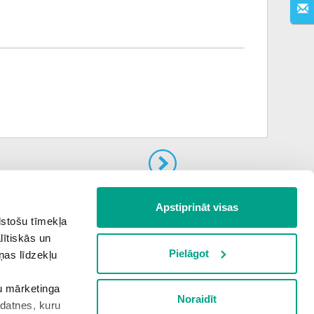
Nākamais uzdevums
Apstiprināt visas
lstošu tīmekļa
lītiskās un
Pielāgot
ņas līdzekļu
šu mārketinga
Noraidīt
kdatnes, kuru