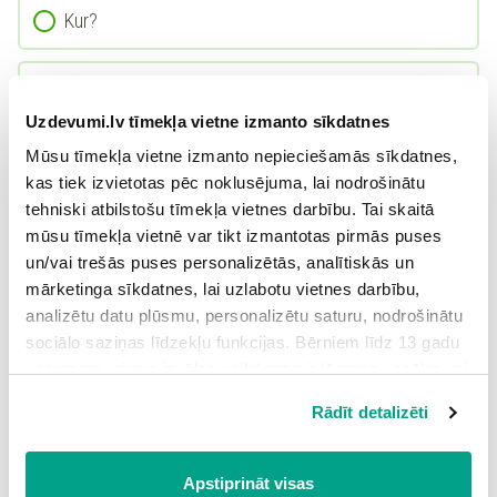
Kur?
Kas? Ko?
Uzdevumi.lv tīmekļa vietne izmanto sīkdatnes
Mūsu tīmekļa vietne izmanto nepieciešamās sīkdatnes,
2.
kas tiek izvietotas pēc noklusējuma, lai nodrošinātu
tehniski atbilstošu tīmekļa vietnes darbību. Tai skaitā
mūsu tīmekļa vietnē var tikt izmantotas pirmās puses
un/vai trešās puses personalizētās, analītiskās un
Cik daudz?
mārketinga sīkdatnes, lai uzlabotu vietnes darbību,
analizētu datu plūsmu, personalizētu saturu, nodrošinātu
sociālo saziņas līdzekļu funkcijas. Bērniem līdz 13 gadu
Cik vecs?
vecumam pirms izvēles veikšanas ir jāprasa vecāka vai
likumiskā aizbildņa piekrišana.
Rādīt detalizēti
Cik ilgi?
Spiežot uz pogas “Apstiprināt visas”, Jūs piekrītat visām
sīkdatnēm, kas atrodas šajā tīmekļa vietnē, ieskaitot
trešo pušu mārketinga sīkdatnes. Spiežot uz pogas
Apstiprināt visas