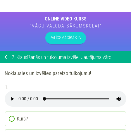
ONLINE VIDEO KURSS
"VĀCU VALODA SĀKUMSKOLAI"
PALĪGSMĀCĪBĀS.LV
7.
Klausīšanās un tulkojuma izvēle. Jautājuma vārdi
Noklausies
un
izvēlies
pareizo tulkojumu!
1.
Kurš?