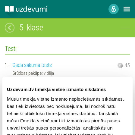
5. klase
Testi
1.
Gada sākuma tests
45
Grūtības pakāpe: vidēja
2.
Pirmā semestra noslēguma darbs
35
Uzdevumi.lv tīmekļa vietne izmanto sīkdatnes
Grūtības pakāpe: vidēja
Mūsu tīmekļa vietne izmanto nepieciešamās sīkdatnes,
3.
Otrā semestra noslēguma tests
kas tiek izvietotas pēc noklusējuma, lai nodrošinātu
28
tehniski atbilstošu tīmekļa vietnes darbību. Tai skaitā
Grūtības pakāpe: vidēja
mūsu tīmekļa vietnē var tikt izmantotas pirmās puses
4.
Gada noslēguma tests
30
un/vai trešās puses personalizētās, analītiskās un