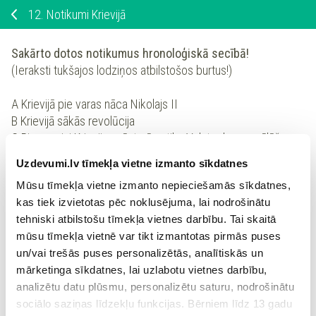
12.
Notikumi Krievijā
Sakārto dotos notikumus hronoloģiskā secībā!
(Ieraksti tukšajos lodziņos atbilstošos burtus!)
A Krievijā pie varas nāca Nikolajs II
B Krievijā sākās revolūcija
C Pirmo reizi Krievijas vēsturē notika Valsts domes vēlēšanas
Uzdevumi.lv tīmekļa vietne izmanto sīkdatnes
Mūsu tīmekļa vietne izmanto nepieciešamās sīkdatnes,
kas tiek izvietotas pēc noklusējuma, lai nodrošinātu
tehniski atbilstošu tīmekļa vietnes darbību. Tai skaitā
mūsu tīmekļa vietnē var tikt izmantotas pirmās puses
un/vai trešās puses personalizētās, analītiskās un
mārketinga sīkdatnes, lai uzlabotu vietnes darbību,
analizētu datu plūsmu, personalizētu saturu, nodrošinātu
sociālo saziņas līdzekļu funkcijas. Bērniem līdz 13 gadu