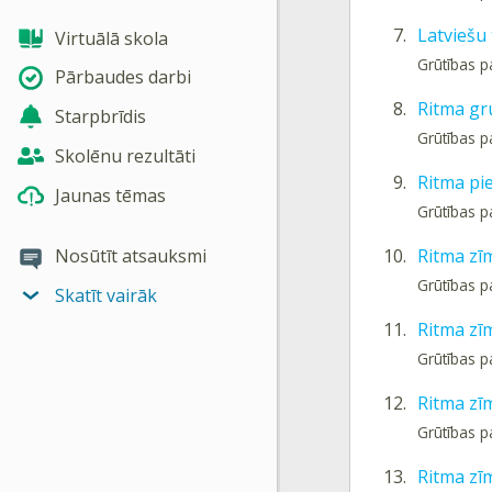
7.
Latviešu 
Virtuālā skola
Grūtības p
Pārbaudes darbi
8.
Ritma gr
Starpbrīdis
Grūtības p
Skolēnu rezultāti
9.
Ritma pi
Jaunas tēmas
Grūtības p
10.
Ritma zī
Nosūtīt atsauksmi
Grūtības p
Skatīt vairāk
11.
Ritma zī
Grūtības p
12.
Ritma zī
Grūtības p
13.
Ritma zī