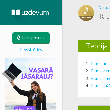
Virtu
Ri
Ieiet portālā
Teorija
Reģistrēties
1.
Ritms un t
2.
Ritma vie
3.
Ritma zīm
4.
Ritms daž