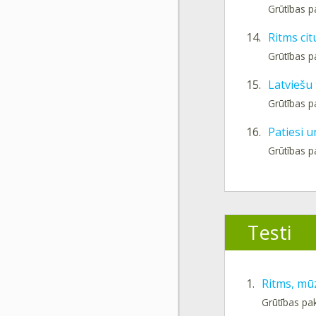
Grūtības p
14.
Ritms cit
Grūtības p
15.
Latviešu 
Grūtības p
16.
Patiesi 
Grūtības p
Testi
1.
Ritms, mūz
Grūtības pa