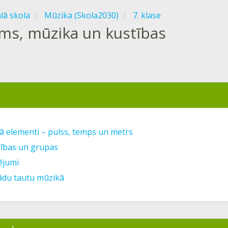
ālā skola
Mūzika (Skola2030)
7. klase
tms, mūzika un kustības
ā elementi – pulss, temps un metrs
nības un grupas
ējumi
ādu tautu mūzikā