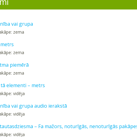
mi
enība vai grupa
pakāpe: zema
 metrs
pakāpe: zema
itma piemērā
pakāpe: zema
 tā elementi – metrs
akāpe: vidēja
nība vai grupa audio ierakstā
akāpe: vidēja
 tautasdziesma – Fa mažors, noturīgās, nenoturīgās pakāpe
akāpe: vidēja