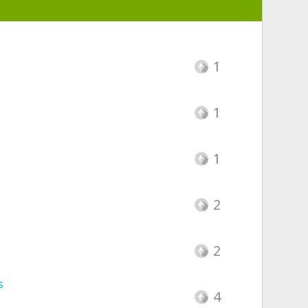
1
1
1
2
2
s
4