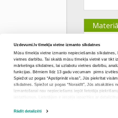
Materiā
1.
Satura rād
Uzdevumi.lv tīmekļa vietne izmanto sīkdatnes
Mūsu tīmekļa vietne izmanto nepieciešamās sīkdatnes, kas
vietnes darbību. Tai skaitā mūsu tīmekļa vietnē var tikt
mārketinga sīkdatnes, lai uzlabotu vietnes darbību, anal
funkcijas. Bērniem līdz 13 gadu vecumam pirms izvēles v
Spiežot uz pogas “Apstiprināt visas”, Jūs piekrītat visā
sīkdatnes. Spiežot uz pogas “Noraidīt”, Jūs atsakāties
Iepri
izmantošanai nav nepieciešams iegūt lietotāja piekrišanu
iestatījumus. Lietotājam ir iespēja iepazīties ar detalizēt
iestatījumi”.
Rādīt detalizēti