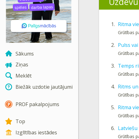
Uzdevu
1.
Ritma vi
Grūtības 
2.
Pulss vai
Sākums
Grūtības 
Ziņas
3.
Temps r
Grūtības 
Meklēt
4.
Ritms un
Biežāk uzdotie jautājumi
Grūtības p
PROF pakalpojums
5.
Ritma vie
Grūtības p
Top
6.
Latviešu
Izglītības iestādes
Grūtības p