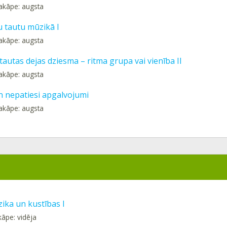
akāpe: augsta
u tautu mūzikā I
akāpe: augsta
tautas dejas dziesma – ritma grupa vai vienība II
akāpe: augsta
un nepatiesi apgalvojumi
akāpe: augsta
ika un kustības I
kāpe: vidēja