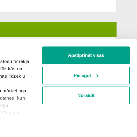
Apstiprināt visas
lstošu tīmekļa
lītiskās un
Pielāgot
ņas līdzekļu
šu mārketinga
Noraidīt
kdatnes, kuru
Nākamā tēma
atņu
“Sīkdatņu
rivātuma politika
Sīkdatņu iestatījumi