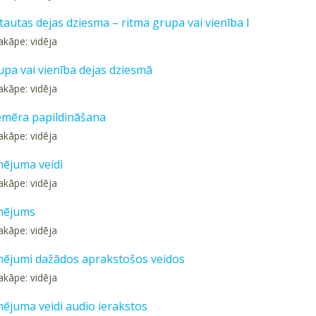
tautas dejas dziesma – ritma grupa vai vienība I
akāpe: vidēja
upa vai vienība dejas dziesmā
akāpe: vidēja
emēra papildināšana
akāpe: vidēja
mējuma veidi
akāpe: vidēja
mējums
akāpe: vidēja
mējumi dažādos aprakstošos veidos
akāpe: vidēja
mējuma veidi audio ierakstos