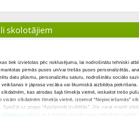
li skolotājiem
ītājs
 tiek izvietotas pēc noklusējuma, lai nodrošinātu tehniski atbi
 izmantotas pirmās puses un/vai trešās puses personalizētās, ana
izētu datu plūsmu, personalizētu saturu, nodrošinātu sociālo sazi
eikšanas ir jāprasa vecāka vai likumiskā aizbildņa piekrišana.
m sīkdatnēm, kas atrodas šajā tīmekļa vietnē, ieskaitot trešo pu
 no visām sīkdatnēm tīmekļa vietnē, izņemot “Nepieciešamās” sī
ekšējā tēma
Visas tēmas
. Spiežot uz pogas “Apstiprināt izvēlētās”, Jūs varat mainīt sīkd
u
sīkdatņu politiku
un ir iespēja atsaukt savu piekrišanu sadaļā 
Copyright © 2026 SIA Uzdevumi.lv
Kontakti
Lietošanas noteikumi
P