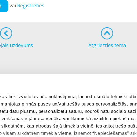
vai
Reģistrēties
ā
ējais uzdevums
Atgriezties tēmā
 tiek izvietotas pēc noklusējuma, lai nodrošinātu tehniski atbi
 izmantotas pirmās puses un/vai trešās puses personalizētās, ana
izētu datu plūsmu, personalizētu saturu, nodrošinātu sociālo sazi
eikšanas ir jāprasa vecāka vai likumiskā aizbildņa piekrišana.
m sīkdatnēm, kas atrodas šajā tīmekļa vietnē, ieskaitot trešo pu
 no visām sīkdatnēm tīmekļa vietnē, izņemot “Nepieciešamās” sī