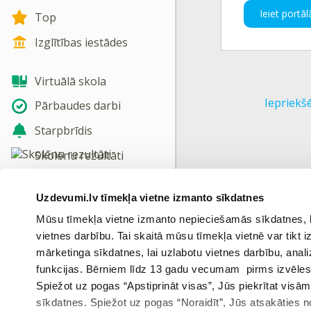
Ieiet portāl
Top
Izglītības iestādes
Virtuālā skola
Iepriekš
Pārbaudes darbi
Starpbrīdis
Skolēnu rezultāti
Jaunas tēmas
Uzdevumi.lv tīmekļa vietne izmanto sīkdatnes
Nosūtīt atsauksmi
Mūsu tīmekļa vietne izmanto nepieciešamās sīkdatnes, kas
vietnes darbību. Tai skaitā mūsu tīmekļa vietnē var tikt
Skatīt vairāk
mārketinga sīkdatnes, lai uzlabotu vietnes darbību, anal
funkcijas. Bērniem līdz 13 gadu vecumam pirms izvēles v
Spiežot uz pogas “Apstiprināt visas”, Jūs piekrītat visā
sīkdatnes. Spiežot uz pogas “Noraidīt”, Jūs atsakāties