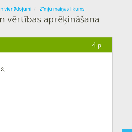
un vienādojumi
Zīmju maiņas likums
un vērtības aprēķināšana
4
p.
3
.