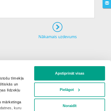
Nākamais uzdevums
Apstiprināt visas
lstošu tīmekļa
lītiskās un
Pielāgot
ņas līdzekļu
šu mārketinga
Noraidīt
kdatnes, kuru