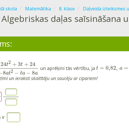
ālā skola
Matemātika
8. klase
Daļveida izteiksmes 
Algebriskas daļas saīsināšana 
ms:
2
24
+
3
+
24
t
t
=
0,82
,
=
un aprēķini tās vērtību, ja
t
a
2
−
8
−
−
8
a
t
t
a
a
 zīmi un ieraksti skaitītāju un saucēju ar cipariem!
 ir