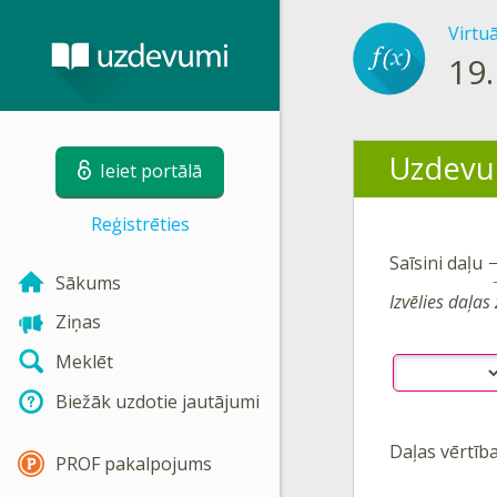
Virtu
19.
Uzdevu
Ieiet portālā
Reģistrēties
Saīsini daļu
Sākums
Izvēlies daļas
Ziņas
Meklēt
Biežāk uzdotie jautājumi
Daļas vērtība
PROF pakalpojums