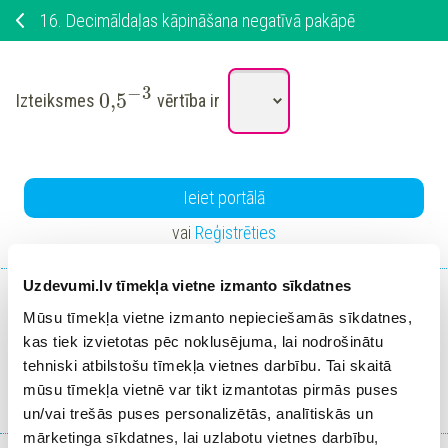
16.
Decimāldaļas kāpināšana negatīvā pakāpē
−
3
0,5
Izteiksmes
vērtība ir
Ieiet portālā
vai
Reģistrēties
Uzdevumi.lv tīmekļa vietne izmanto sīkdatnes
Mūsu tīmekļa vietne izmanto nepieciešamās sīkdatnes,
kas tiek izvietotas pēc noklusējuma, lai nodrošinātu
Iepriekšējais
Atgriezties tēmā
Nākamais
tehniski atbilstošu tīmekļa vietnes darbību. Tai skaitā
uzdevums
uzdevums
mūsu tīmekļa vietnē var tikt izmantotas pirmās puses
un/vai trešās puses personalizētās, analītiskās un
Nosūtīt atsauksmi
mārketinga sīkdatnes, lai uzlabotu vietnes darbību,