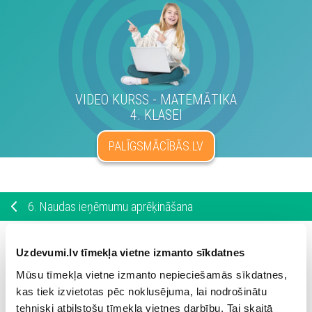
VIDEO KURSS - MATEMĀTIKA
4. KLASEI
PALĪGSMĀCĪBĀS.LV
6.
Naudas ieņēmumu aprēķināšana
Kultūras namā uz Jaunā gada koncertu vienas biļetes cena
Uzdevumi.lv tīmekļa vietne izmanto sīkdatnes
2
bija
eiro.
Mūsu tīmekļa vietne izmanto nepieciešamās sīkdatnes,
417
Cik eiro nopelnīja kultūras nams, ja pārdeva
biļetes?
kas tiek izvietotas pēc noklusējuma, lai nodrošinātu
tehniski atbilstošu tīmekļa vietnes darbību. Tai skaitā