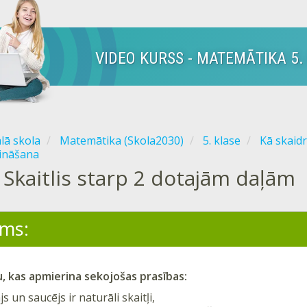
VIDEO KURSS - MATEMĀTIKA 5.
ālā skola
Matemātika (Skola2030)
5. klase
Kā skaidr
zināšana
Skaitlis starp 2 dotajām daļām
ms:
u, kas apmierina sekojošas prasības:
js un saucējs ir naturāli skaitļi,