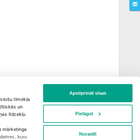
Apstiprināt visas
lstošu tīmekļa
Nākamais uzdevums
lītiskās un
Pielāgot
ņas līdzekļu
PALĪGSMĀCĪBĀS.LV
šu mārketinga
Noraidīt
kdatnes, kuru