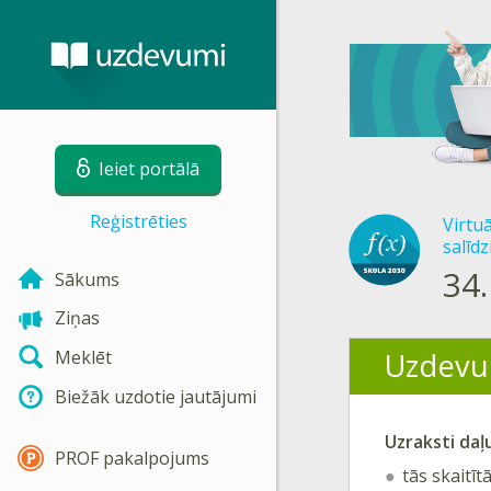
Ieiet portālā
Reģistrēties
Virtu
salīd
34.
Sākums
Ziņas
Uzdevu
Meklēt
Biežāk uzdotie jautājumi
Uzraksti daļ
PROF pakalpojums
tās skaitītā