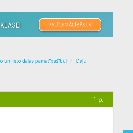
 KLASEI
PALĪGSMĀCĪBĀS.LV
o un lieto daļas pamatīpašību?
Daļu
1
p.