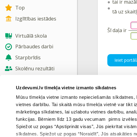
tai ir maz
Top
tā uz skai
Izglītības iestādes
Šī daļa ir
Virtuālā skola
Pārbaudes darbi
Starpbrīdis
Ieiet portāl
Skolēnu rezultāti
Jaunas tēmas
Uzdevumi.lv tīmekļa vietne izmanto sīkdatnes
Nosūtīt atsauksmi
Mūsu tīmekļa vietne izmanto nepieciešamās sīkdatnes, kas
Iepriekš
vietnes darbību. Tai skaitā mūsu tīmekļa vietnē var tikt
Skatīt vairāk
mārketinga sīkdatnes, lai uzlabotu vietnes darbību, anal
funkcijas. Bērniem līdz 13 gadu vecumam pirms izvēles v
Vēli
Spiežot uz pogas “Apstiprināt visas”, Jūs piekrītat visā
sīkdatnes. Spiežot uz pogas “Noraidīt”, Jūs atsakāties