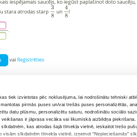
ākais iespējamais saucējs, ko iegūst paplašinot doto saucēju,
3
4
tļu stara atrodas starp
un
!
8
8
.
vai
Reģistrēties
ā
 tiek izvietotas pēc noklusējuma, lai nodrošinātu tehniski atbi
ējais uzdevums
Atgriezties tēmā
 izmantotas pirmās puses un/vai trešās puses personalizētās, ana
izētu datu plūsmu, personalizētu saturu, nodrošinātu sociālo sazi
eikšanas ir jāprasa vecāka vai likumiskā aizbildņa piekrišana.
es skaidrojošus video 5. klases matemātikas tēmām?
m sīkdatnēm, kas atrodas šajā tīmekļa vietnē, ieskaitot trešo pu
 no visām sīkdatnēm tīmekļa vietnē, izņemot “Nepieciešamās” sī