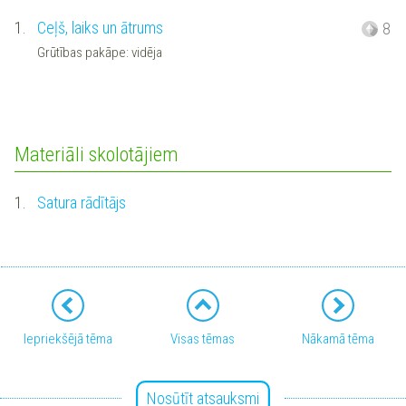
1.
Ceļš, laiks un ātrums
8
Grūtības pakāpe: vidēja
Materiāli skolotājiem
1.
Satura rādītājs
Iepriekšējā tēma
Visas tēmas
Nākamā tēma
Nosūtīt atsauksmi