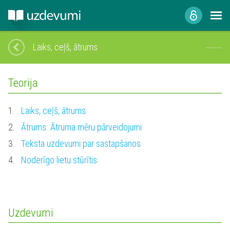
Laiks, ceļš, ātrums
Teorija
1.
Laiks, ceļš, ātrums
2.
Ātrums. Ātruma mēru pārveidojumi
3.
Teksta uzdevumi par sastapšanos
4.
Noderīgo lietu stūrītis
Uzdevumi