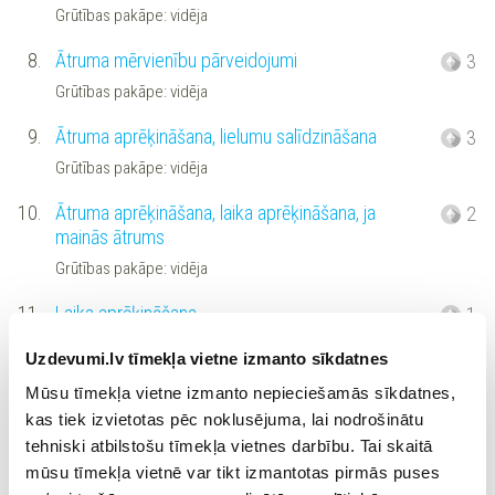
Grūtības pakāpe: vidēja
8.
Ātruma mērvienību pārveidojumi
3
Grūtības pakāpe: vidēja
9.
Ātruma aprēķināšana, lielumu salīdzināšana
3
Grūtības pakāpe: vidēja
10.
Ātruma aprēķināšana, laika aprēķināšana, ja
2
mainās ātrums
Grūtības pakāpe: vidēja
11.
Laika aprēķināšana
1
Grūtības pakāpe: vidēja
Uzdevumi.lv tīmekļa vietne izmanto sīkdatnes
12.
Ceļa aprēķināšana
1
Mūsu tīmekļa vietne izmanto nepieciešamās sīkdatnes,
kas tiek izvietotas pēc noklusējuma, lai nodrošinātu
Grūtības pakāpe: vidēja
tehniski atbilstošu tīmekļa vietnes darbību. Tai skaitā
13.
Ceļa aprēķināšana, ja mainās laiks I
1
mūsu tīmekļa vietnē var tikt izmantotas pirmās puses