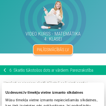
VIDEO KURSS - MATEMĀTIKA
4. KLASEI
PALĪGSMĀCĪBĀS.LV
6.
Skaitlis tūkstošos dots ar vārdiem. Pareizrakstība
Uzraksti ar cipariem skaitli:
tūkstoš
seši
simti
septiņi
Uzdevumi.lv tīmekļa vietne izmanto sīkdatnes
Mūsu tīmekļa vietne izmanto nepieciešamās sīkdatnes,
kas tiek izvietotas pēc noklusējuma, lai nodrošinātu