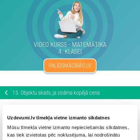
VIDEO KURSS - MATEMĀTIKA
4. KLASEI
PALĪGSMĀCĪBĀS.LV
15.
Objektu skaits, ja zināma kopējā cena
956
Veikals saņēma kasti ar kalendāriem par kopējo summu
4
Uzdevumi.lv tīmekļa vietne izmanto sīkdatnes
. Zināms, ka viena kalendāra cena ir
.
e
i
r
o
e
i
r
o
Cik kalendāriem jābūt kastē?
Mūsu tīmekļa vietne izmanto nepieciešamās sīkdatnes,
kas tiek izvietotas pēc noklusējuma, lai nodrošinātu