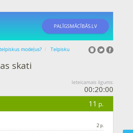
PALĪGSMĀCĪBĀS.LV
 telpiskus modeļus?
Telpisku
as skati
Ieteicamais ilgums:
00:20:00
11
p.
2
p.