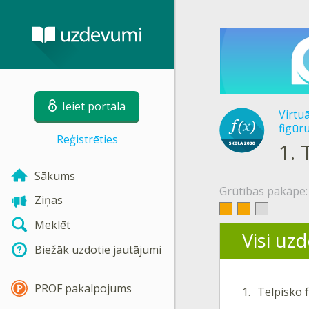
Ieiet portālā
Virtu
figūr
Reģistrēties
1.
Sākums
Grūtības pakāpe:
Ziņas
Meklēt
Visi uz
Biežāk uzdotie jautājumi
PROF pakalpojums
1.
Telpisko f