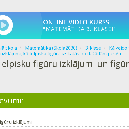
ONLINE VIDEO KURSS
"MATEMĀTIKA 3. KLASEI"
ālā skola
Matemātika (Skola2030)
3. klase
Kā veido
u izklājumi, kā telpiska figūra izskatās no dažādām pusēm
Telpisku figūru izklājumi un figūr
devumi:
igūru izklājumi