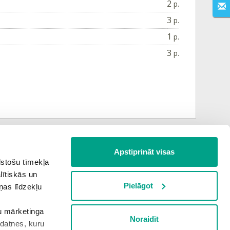
2
p.
3
p.
1
p.
3
p.
Apstiprināt visas
Nākamā tēma
lstošu tīmekļa
lītiskās un
Pielāgot
ņas līdzekļu
PALĪGSMĀCĪBĀS.LV
šu mārketinga
Noraidīt
kdatnes, kuru