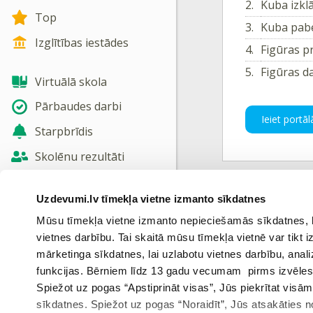
2.
Kuba izkl
Top
3.
Kuba pab
Izglītības iestādes
4.
Figūras p
5.
Figūras da
Virtuālā skola
Pārbaudes darbi
Ieiet portāl
Starpbrīdis
Skolēnu rezultāti
Jaunas tēmas
Uzdevumi.lv tīmekļa vietne izmanto sīkdatnes
Iepriekš
Nosūtīt atsauksmi
Mūsu tīmekļa vietne izmanto nepieciešamās sīkdatnes, kas
vietnes darbību. Tai skaitā mūsu tīmekļa vietnē var tikt
Skatīt vairāk
mārketinga sīkdatnes, lai uzlabotu vietnes darbību, anal
funkcijas. Bērniem līdz 13 gadu vecumam pirms izvēles v
Vēli
Spiežot uz pogas “Apstiprināt visas”, Jūs piekrītat visā
sīkdatnes. Spiežot uz pogas “Noraidīt”, Jūs atsakāties