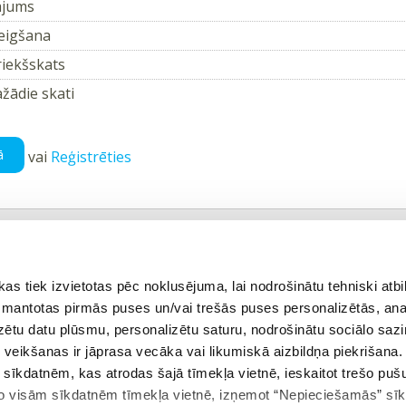
ājums
eigšana
riekšskats
žādie skati
ā
vai
Reģistrēties
ējais uzdevums
Atgriezties tēmā
 tiek izvietotas pēc noklusējuma, lai nodrošinātu tehniski atbi
 izmantotas pirmās puses un/vai trešās puses personalizētās, ana
izētu datu plūsmu, personalizētu saturu, nodrošinātu sociālo sazi
eikšanas ir jāprasa vecāka vai likumiskā aizbildņa piekrišana.
es skaidrojošus video 3. klases matemātikas tēmām?
m sīkdatnēm, kas atrodas šajā tīmekļa vietnē, ieskaitot trešo pu
 no visām sīkdatnēm tīmekļa vietnē, izņemot “Nepieciešamās” sī