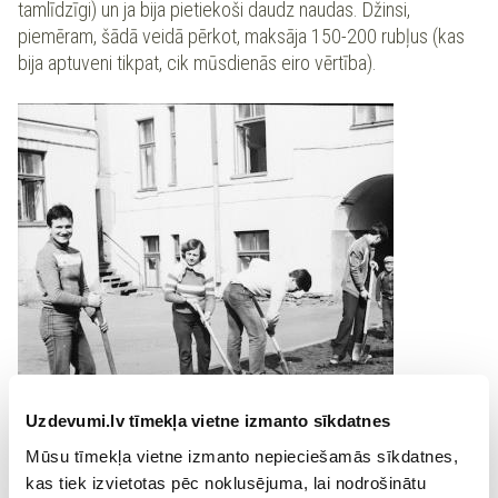
tamlīdzīgi) un ja bija pietiekoši daudz naudas. Džinsi,
piemēram, šādā veidā pērkot, maksāja 150-200 rubļus (kas
bija aptuveni tikpat, cik mūsdienās eiro vērtība).
Uzdevumi.lv tīmekļa vietne izmanto sīkdatnes
Mūsu tīmekļa vietne izmanto nepieciešamās sīkdatnes,
kas tiek izvietotas pēc noklusējuma, lai nodrošinātu
Attēlā: Padomju studenti 80. gadu sākumā.