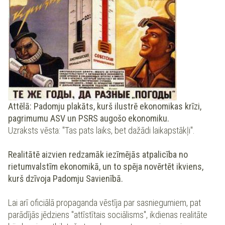
Attēlā: Padomju plakāts, kurš ilustrē ekonomikas krīzi,
pagrimumu ASV un PSRS augošo ekonomiku.
Uzraksts vēsta: "Tas pats laiks, bet dažādi laikapstākļi".
Realitātē aizvien redzamāk iezīmējās atpalicība no
rietumvalstīm ekonomikā, un to spēja novērtēt ikviens,
kurš dzīvoja Padomju Savienībā.
Lai arī oficiālā propaganda vēstīja par sasniegumiem, pat
parādījās jēdziens "attīstītais sociālisms", ikdienas realitāte