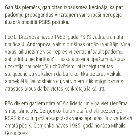
Gan šis piemērs, gan citas izpausmes liecināja, ka pat
padomju propagandas virzītājiem vairs īpaši nerūpēja
iluzorā oficiālā PSRS politika.
Pēc L. Brežņeva nāves 1982. gadā PSRS vadītāja amatā
nonāca
J. Andropovs
, valsts drošības orgānu vadītājs. Viņa
varas laiku iezīmē visai represīvi centieni "saukt padomju
sabiedrību pie kārtības" — sāka atsavināt īpašumus, kurus
uzskatīja par nelegāli uzbūvētiem; lai izbeigtu tautas
staigāšanu pa veikaliem darba laikā, tika aizturēti veikalu
apmeklētāji, lai noskaidrotu, vai viņiem ir likumīgs pamats
atrasties ārpus darba vietas konkrētajā laikā; utt.
Pēc diviem gadiem mira arī šis līderis, un viņa vietu ieņēma
smagi slimais
K. Čerņenko
, kura vietā faktiski bezcerīgo
PSRS kursu turpināja augstākās varas aprindas, līdz vadošajā
amatā pēc K. Čerņenko nāves 1985. gadā nonāca Mihails
Gorbačovs.