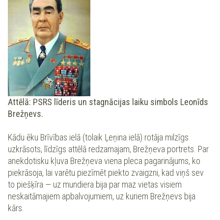
Attēlā: PSRS līderis un stagnācijas
laiku simbols
Leonīds
Brežņevs.
Kādu ēku Brīvības ielā (tolaik Ļeņina ielā) rotāja milzīgs
uzkrāsots, līdzīgs attēlā redzamajam, Brežņeva portrets. Par
anekdotisku kļuva Brežņeva viena pleca pagarinājums, ko
piekrāsoja, lai varētu piezīmēt piekto zvaigzni, kad viņš sev
to piešķīra — uz mundiera bija par maz vietas visiem
neskaitāmajiem apbalvojumiem, uz kuriem Brežņevs bija
kārs.