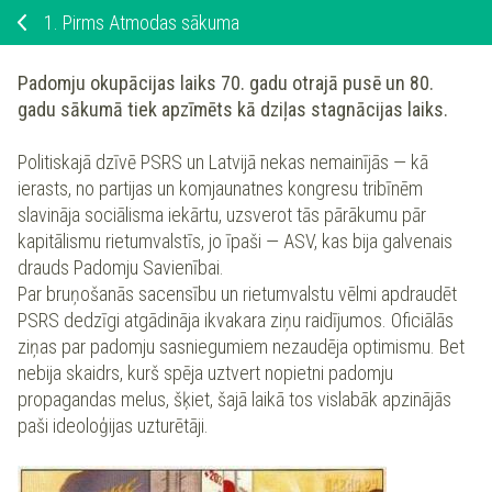
1.
Pirms Atmodas sākuma
Padomju okupācijas laiks 70. gadu otrajā pusē un 80.
gadu sākumā tiek apzīmēts kā dziļas stagnācijas laiks.
Politiskajā dzīvē PSRS un Latvijā nekas nemainījās — kā
ierasts, no partijas un komjaunatnes kongresu tribīnēm
slavināja sociālisma iekārtu, uzsverot tās pārākumu pār
kapitālismu rietumvalstīs, jo īpaši — ASV, kas bija galvenais
drauds Padomju Savienībai.
Par bruņošanās sacensību un rietumvalstu vēlmi apdraudēt
PSRS dedzīgi atgādināja ikvakara ziņu raidījumos. Oficiālās
ziņas par padomju sasniegumiem nezaudēja optimismu. Bet
nebija skaidrs, kurš spēja uztvert nopietni padomju
propagandas melus, šķiet, šajā laikā tos vislabāk apzinājās
paši ideoloģijas uzturētāji.