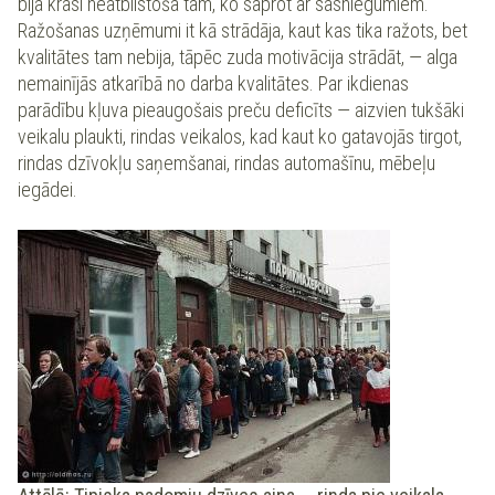
bija krasi neatbilstoša tam, ko saprot ar sasniegumiem.
Ražošanas uzņēmumi it kā strādāja, kaut kas tika ražots, bet
kvalitātes tam nebija, tāpēc zuda motivācija strādāt, — alga
nemainījās atkarībā no darba kvalitātes. Par ikdienas
parādību kļuva pieaugošais preču deficīts — aizvien tukšāki
veikalu plaukti, rindas veikalos, kad kaut ko gatavojās tirgot,
rindas dzīvokļu saņemšanai, rindas automašīnu, mēbeļu
iegādei.