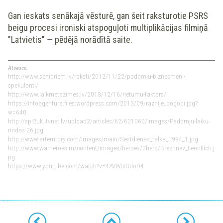
Gan ieskats senākajā vēsturē, gan šeit raksturotie PSRS
beigu procesi ironiski atspoguļoti multiplikācijas filmiņā
"Latvietis"
—
pēdējā norādītā saite.
Atsauce:
http://www.senioriem.lv/raksti/2012/11/22/padomju-biznesmeni-
spekulanti/
http://www.laikmetazimes.lv/2013/12/16/rietumu-faktors/
https://infoagentura.files.wordpress.com/2013/09/raznije_pogodi.jpg?
w=640
http://spi2uk.itvnet.lv/upload2/articles/62/621060/images/Padomju-laiku-
rindas-26.jpg
http://www.arterritory.com/images/main/Sestdienas_talka_1984_1.jpg
http://www.warheroes.ru/content/images/heroes/2hero/Brezhnev_LeonIlich.j
pg
https://www.youtube.com/watch?v=4AVWtxGdoD4