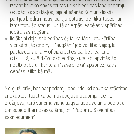
izdarīt kaut ko savas tautas un sabiedrības labā padomju
okupācijas apstākļos, bija atrašanās Komunistiskās
partijas biedru rindās, partijā iestājās, bet tikai tāpēc, lai
izmantotu šo statusu un tā sniegtās iespējas vispārības
ideālu sasniegšanai;
lielākajai daļai sabiedrības šķita, ka tāda lietu kārtība
vienkārši jāpieņem, — "augšām" jeb valdībai vajag, lai
pastāvētu viena — oficiālā patiesība, bet realitāte ir
cita, — tā, kurā dzīvo sabiedrība, kura labi apzinās šo
neatbilstību un kur to arī "savējo lokā" apspriež, katrs
cenšas iztikt, kā māk.
Ne gluži brīvi, bet par padomju absurdo ikdienu tika stāstītas
anekdotes, tāpat kā par novecojošo padomju līderi L.
Brežņevu, kurš saņēma vienu augstu apbalvojumu pēc otra
par sabiedrībai nesaskatāmajiem "Padomju Savienības
sasniegumiem".