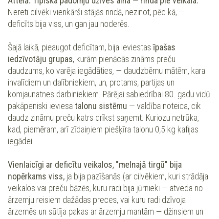
Attēlā: Tipiska padomju dzīves aina
—
rinda pie veikala.
Nereti cilvēki vienkārši stājās rindā, nezinot, pēc kā, —
deficīts bija viss, un gan jau noderēs.
Šajā laikā, pieaugot deficītam, bija ieviestas
īpašas
iedzīvotāju grupas
, kurām pienācās zināms preču
daudzums, ko varēja iegādāties, — daudzbērnu mātēm, kara
invalīdiem un dalībniekiem, un, protams, partijas un
komjaunatnes darbiniekiem. Pārējai sabiedrībai 80. gadu vidū
pakāpeniski ieviesa
talonu sistēmu
— valdība noteica, cik
daudz zināmu preču katrs drīkst saņemt. Kuriozu netrūka,
kad, piemēram, arī zīdaiņiem piešķīra talonu 0,5 kg kafijas
iegādei.
Vienlaicīgi ar deficītu veikalos, "melnajā tirgū" bija
nopērkams viss,
ja bija pazīšanās (ar cilvēkiem, kuri strādāja
veikalos vai preču bāzēs, kuru radi bija jūrnieki — atveda no
ārzemju reisiem dažādas preces, vai kuru radi dzīvoja
ārzemēs un sūtīja pakas ar ārzemju mantām — džinsiem un