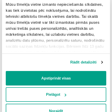
un pasludināja kursu uz
.
Mūsu tīmekļa vietne izmanto nepieciešamās sīkdatnes,
kas tiek izvietotas pēc noklusējuma, lai nodrošinātu
Šādai Latvijas pārejai nebija reāla pamata - tai nebija
tehniski atbilstošu tīmekļa vietnes darbību. Tai skaitā
potenciāla panākt, lai citas valstis respektētu Latviju.
mūsu tīmekļa vietnē var tikt izmantotas pirmās puses
Nebija nozīmes arī ar lielvalstīm -
un/vai trešās puses personalizētās, analītiskās un
noslēgtajiem neuzbrukšanas
mārketinga sīkdatnes, lai uzlabotu vietnes darbību,
analizētu datu plūsmu, personalizētu saturu, nodrošinātu
līgumiem.
sociālo saziņas līdzekļu funkcijas. Bērniem līdz 13 gadu
Notikumi pēc tam, kad 1939. gada 23. augustā tika
vecumam pirms izvēles veikšanas ir jāprasa vecāka vai
likumiskā aizbildņa piekrišana.
parakstīts
un tā slepenais
Rādīt detalizēti
Spiežot uz pogas “Apstiprināt visas”, Jūs piekrītat visām
papildprotokols par ietekmes sfēru sadalīšanu
sīkdatnēm, kas atrodas šajā tīmekļa vietnē, ieskaitot
trešo pušu mārketinga sīkdatnes. Spiežot uz pogas
Apstiprināt visas
, pierādīja, cik kļūmīgs bija šis solis.
“Noraidīt”, Jūs atsakāties no visām sīkdatnēm tīmekļa
vietnē, izņemot “Nepieciešamās” sīkdatnes, kuru
izmantošanai nav nepieciešams iegūt lietotāja piekrišanu.
Pielāgot
Spiežot uz pogas “Apstiprināt izvēlētās”, Jūs varat mainīt
Ieiet portālā
sīkdatņu iestatījumus. Lietotājam ir iespēja iepazīties ar
Noraidīt