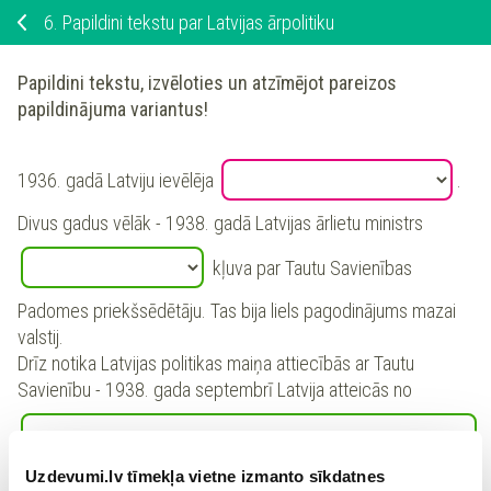
6.
Papildini tekstu par Latvijas ārpolitiku
Papildini tekstu, izvēloties un atzīmējot pareizos
papildinājuma variantus!
1936. gadā Latviju ievēlēja
.
Divus gadus vēlāk - 1938. gadā Latvijas ārlietu ministrs
kļuva par Tautu Savienības
Padomes priekšsēdētāju. Tas bija liels pagodinājums mazai
valstij.
Drīz notika Latvijas politikas maiņa attiecībās ar Tautu
Savienību - 1938. gada septembrī Latvija atteicās no
Uzdevumi.lv tīmekļa vietne izmanto sīkdatnes