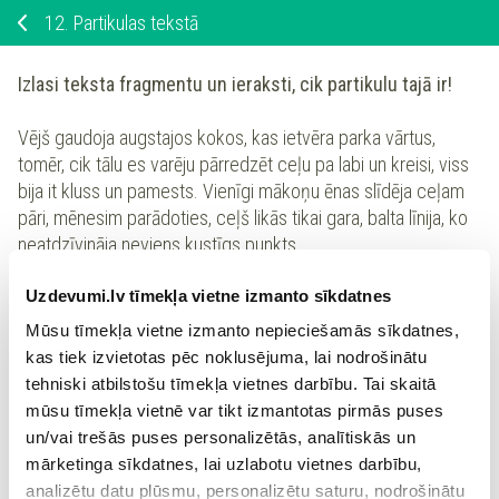
12.
Partikulas tekstā
Izlasi teksta fragmentu un ieraksti, cik partikulu tajā ir!
Vējš gaudoja augstajos kokos, kas ietvēra parka vārtus,
tomēr, cik tālu es varēju pārredzēt ceļu pa labi un kreisi, viss
bija it kluss un pamests. Vienīgi mākoņu ēnas slīdēja ceļam
pāri, mēnesim parādoties, ceļš likās tikai gara, balta līnija, ko
neatdzīvināja neviens kustīgs punkts.
Uzdevumi.lv tīmekļa vietne izmanto sīkdatnes
Tekstā ir
partikula/partikulas.
Mūsu tīmekļa vietne izmanto nepieciešamās sīkdatnes,
kas tiek izvietotas pēc noklusējuma, lai nodrošinātu
tehniski atbilstošu tīmekļa vietnes darbību. Tai skaitā
Izraksti partikulas uz lapas un salīdzini ar risinājuma soļos
mūsu tīmekļa vietnē var tikt izmantotas pirmās puses
minēto!
un/vai trešās puses personalizētās, analītiskās un
mārketinga sīkdatnes, lai uzlabotu vietnes darbību,
Atsauce:
analizētu datu plūsmu, personalizētu saturu, nodrošinātu
/Pēc Šarlotes Brontē “Džeina Eira”/