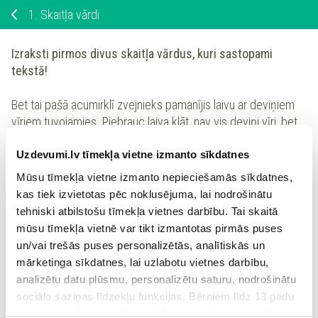
1.
Skaitļa vārdi
Izraksti pirmos divus skaitļa vārdus, kuri sastopami
tekstā!
Bet tai pašā acumirklī zvejnieks pamanījis laivu ar deviņiem
vīriem tuvojamies. Piebrauc laiva klāt, nav vis deviņi vīri, bet
viens vīrs deviņām galvām.
Uzdevumi.lv tīmekļa vietne izmanto sīkdatnes
Mūsu tīmekļa vietne izmanto nepieciešamās sīkdatnes,
1
kas tiek izvietotas pēc noklusējuma, lai nodrošinātu
tehniski atbilstošu tīmekļa vietnes darbību. Tai skaitā
mūsu tīmekļa vietnē var tikt izmantotas pirmās puses
2
un/vai trešās puses personalizētās, analītiskās un
mārketinga sīkdatnes, lai uzlabotu vietnes darbību,
analizētu datu plūsmu, personalizētu saturu, nodrošinātu
sociālo saziņas līdzekļu funkcijas. Bērniem līdz 13 gadu
Ieiet portālā
vecumam pirms izvēles veikšanas ir jāprasa vecāka vai