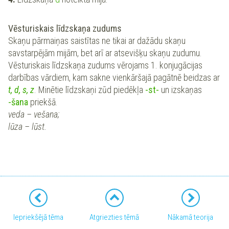
Vēsturiskais līdzskaņa zudums
Skaņu pārmaiņas saistītas ne tikai ar dažādu skaņu
savstarpējām mijām, bet arī ar atsevišķu skaņu zudumu.
Vēsturiskais līdzskaņa zudums vērojams 1. konjugācijas
darbības vārdiem, kam sakne vienkāršajā pagātnē beidzas ar
t, d, s, z
. Minētie līdzskaņi zūd piedēkļa
-st-
un izskaņas
-šana
priekšā.
veda – vešana;
lūza – lūst.
Iepriekšējā tēma
Atgriezties tēmā
Nākamā teorija