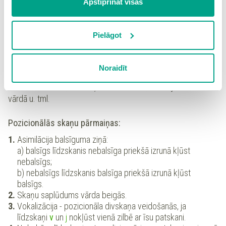
Pārmaiņas notiek tāpēc, ka runas orgāni, sagatavojoties
Apstiprināt visas
“Noraidīt”, Jūs atsakāties no visām sīkdatnēm tīmekļa
nākamās skaņas izrunai, jau iepriekšējās skaņas izrunas
vietnē, izņemot “Nepieciešamās” sīkdatnes, kuru
beigās ieņem vajadzīgo stāvokli vai arī nākamās skaņas
izmantošanai nav nepieciešams iegūt lietotāja piekrišanu.
Pielāgot
izrunas laikā vēl ir saglabājuši iepriekšējās skaņas izrunai
Spiežot uz pogas “Apstiprināt izvēlētās”, Jūs varat mainīt
nepieciešamo stāvokli.
sīkdatņu iestatījumus. Lietotājam ir iespēja iepazīties ar
Tātad pozicionālās skaņu pārmaiņas rodas noteiktā pozīcijā,
Noraidīt
detalizētu
sīkdatņu politiku
un ir iespēja atsaukt savu
noteiktos fonētiskos apstākļos atkarībā no blakus skaņām,
piekrišanu sadaļā “Sīkdatņu iestatījumi”.
no vārda uzsvara, no skaņas vietas zilbē, no zilbju skaita
vārdā u. tml.
Pozicionālās skaņu pārmaiņas:
Asimilācija balsīguma ziņā:
a) balsīgs līdzskanis nebalsīga priekšā izrunā kļūst
nebalsīgs;
b) nebalsīgs līdzskanis balsīga priekšā izrunā kļūst
balsīgs.
Skaņu saplūdums vārda beigās.
Vokalizācija - pozicionāla divskaņa veidošanās, ja
līdzskaņi
v
un
j
nokļūst vienā zilbē ar īsu patskani.