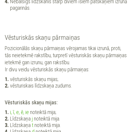
Nebalsīgs līdzskanis starp diviem īsiem patskaņiem izrunā
pagarinās.
Vēsturiskās skaņu pārmaiņas
Pozicionālās skaņu pārmaiņas vērojamas tikai izrunā, proti,
tās neietekmē rakstību, turpretī vēsturiskās skaņu pārmaiņas
ietekmē gan izrunu, gan rakstību.
Ir divu veidu vēsturiskās skaņu pārmaiņas:
vēsturiskās skaņu mijas;
vēsturiskais līdzskaņa zudums.
Vēsturiskās skaņu mijas:
i, ī, e, ē, ie
noteiktā mija;
Līdzskaņa
j
noteiktā mija.
Līdzskaņa
t
noteiktā mija.
Līdzskaņa
d
noteiktā mija.