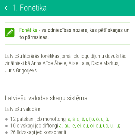
1.
Fonētika
Fonētika
- valodniecības nozare, kas pētī skaņas un
to pārmaiņas.
Latviešu literārās fonētikas jomā lielu ieguldījumu devuši tādi
zinātnieki kā Anna Alīde Ābele, Alise Laua, Dace Markus,
Juris Grigorjevs.
Latviešu valodas skaņu sistēma
Latviešu valodā ir:
12 patskaņi jeb monoftongi
a, ā, e, ē, i, ī,o, ō, u, ū
;
10 divskaņi jeb diftongi
ai, au, ie, ei, eu, oi, ou, uo, ui, iu
;
26 līdzskaņi jeb konsonanti.