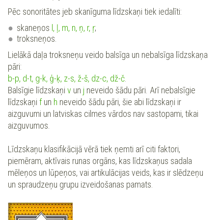
Pēc sonoritātes jeb skanīguma līdzskaņi tiek iedalīti:
skaneņos
l, ļ, m, n, ņ, r, ŗ
;
troksneņos.
Lielākā daļa troksneņu veido balsīga un nebalsīga līdzskaņa
pāri:
b-p, d-t, g-k, ģ-ķ, z-s, ž-š, dz-c, dž-č
.
Balsīgie līdzskaņi
v
un
j
neveido šādu pāri. Arī nebalsīgie
līdzskaņi
f
un
h
neveido šādu pāri, šie abi līdzskaņi ir
aizguvumi un latviskas cilmes vārdos nav sastopami, tikai
aizguvumos.
Līdzskaņu klasifikācijā vērā tiek ņemti arī citi faktori,
piemēram, aktīvais runas orgāns, kas līdzskaņus sadala
mēleņos un lūpeņos, vai artikulācijas veids, kas ir slēdzeņu
un spraudzeņu grupu izveidošanas pamats.