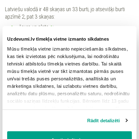
Latviešu valodā ir 48 skaņas un 33 burti, jo atsevišķi burti
apzīmē 2, pat 3 skaņas:
e
– šauro un plato
e
;
ē
– šauro un plato
ē
;
Uzdevumi.lv tīmekļa vietne izmanto sīkdatnes
o
–
o, ō, uo
.
Mūsu tīmekļa vietne izmanto nepieciešamās sīkdatnes,
Latviešu valodā ir arī pretēja parādība - ar diviem burtiem tiek
kas tiek izvietotas pēc noklusējuma, lai nodrošinātu
apzīmēta 1 skaņa:
tehniski atbilstošu tīmekļa vietnes darbību. Tai skaitā
dz
un
dž
;
mūsu tīmekļa vietnē var tikt izmantotas pirmās puses
divskaņi.
un/vai trešās puses personalizētās, analītiskās un
mārketinga sīkdatnes, lai uzlabotu vietnes darbību,
analizētu datu plūsmu, personalizētu saturu, nodrošinātu
sociālo saziņas līdzekļu funkcijas. Bērniem līdz 13 gadu
Skaņu pārmaiņas
vecumam pirms izvēles veikšanas ir jāprasa vecāka vai
likumiskā aizbildņa piekrišana.
Pozicionālās skaņu pārmaiņas vērojamas runā, tās
Rādīt detalizēti
Spiežot uz pogas “Apstiprināt visas”, Jūs piekrītat visām
nosaka skaņas pozīcija, proti, atrašanās blakus citām
sīkdatnēm, kas atrodas šajā tīmekļa vietnē, ieskaitot
skaņām.
trešo pušu mārketinga sīkdatnes. Spiežot uz pogas