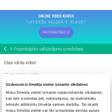
ONLINE VIDEO KURSS
"LATVIEŠU VALODA 9. KLASEI"
PALĪGSMĀCĪBĀS.LV
9.
Frazeoloģisko salīdzinājumu izveidošana
Izlasi vārdu virkni!
lakats, gaisma, nakts
Uzdevumi.lv tīmekļa vietne izmanto sīkdatnes
Izvēlies no virknes un ieraksti frazeoloģismam atbilstošo
vārdu!
Mūsu tīmekļa vietne izmanto nepieciešamās sīkdatnes,
kas tiek izvietotas pēc noklusējuma, lai nodrošinātu
tehniski atbilstošu tīmekļa vietnes darbību. Tai skaitā
melns kā
mūsu tīmekļa vietnē var tikt izmantotas pirmās puses