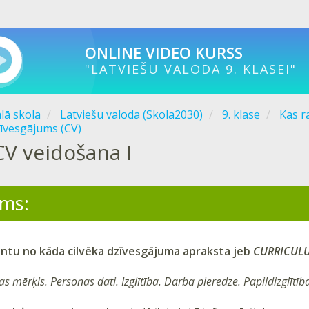
ONLINE VIDEO KURSS
"LATVIEŠU VALODA 9. KLASEI"
ālā skola
Latviešu valoda (Skola2030)
9. klase
Kas r
īvesgājums (CV)
CV veidošana I
ms:
tu no kāda cilvēka dzīvesgājuma apraksta jeb
CURRICULUM
as mērķis
.
Personas dati
.
Izglītība
.
Darba pieredze
.
Papildizglītīb