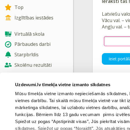
Ieraksti
tās 
Top
Latviešu val
Izglītības iestādes
Vācu val. – vi
Angļu val. – 
Virtuālā skola
Pārbaudes darbi
Starpbrīdis
Ieiet portāl
Skolēnu rezultāti
Jaunas tēmas
Uzdevumi.lv tīmekļa vietne izmanto sīkdatnes
Nosūtīt atsauksmi
Mūsu tīmekļa vietne izmanto nepieciešamās sīkdatnes, kas
Iepriekš
vietnes darbību. Tai skaitā mūsu tīmekļa vietnē var tikt
Skatīt vairāk
mārketinga sīkdatnes, lai uzlabotu vietnes darbību, anal
funkcijas. Bērniem līdz 13 gadu vecumam pirms izvēles v
Vēli
Spiežot uz pogas “Apstiprināt visas”, Jūs piekrītat visā
sīkdatnes. Spiežot uz pogas “Noraidīt”, Jūs atsakāties