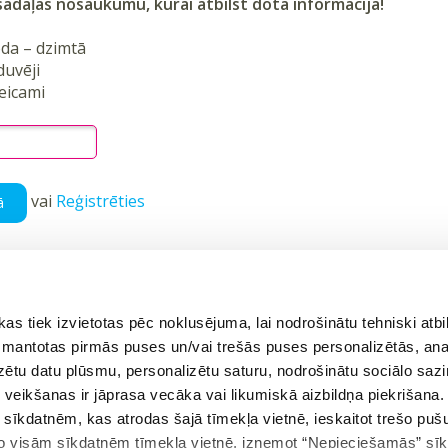
sadaļas nosaukumu, kurai
atbilst
dotā informācija!
oda – dzimtā
duvēji
teicami
vai
Reģistrēties
ā
 tiek izvietotas pēc noklusējuma, lai nodrošinātu tehniski atbi
ējais uzdevums
Atgriezties tēmā
 izmantotas pirmās puses un/vai trešās puses personalizētās, ana
izētu datu plūsmu, personalizētu saturu, nodrošinātu sociālo sazi
eikšanas ir jāprasa vecāka vai likumiskā aizbildņa piekrišana.
es skaidrojošus video 9. klases latviešu valodas tēmām?
m sīkdatnēm, kas atrodas šajā tīmekļa vietnē, ieskaitot trešo pu
 no visām sīkdatnēm tīmekļa vietnē, izņemot “Nepieciešamās” sī