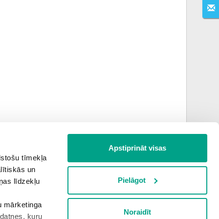
Apstiprināt visas
lstošu tīmekļa
Nākamais uzdevums
lītiskās un
Pielāgot
ņas līdzekļu
PALĪGSMĀCĪBĀS.LV
šu mārketinga
Noraidīt
kdatnes, kuru