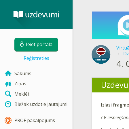
Ieiet portālā
Virtu
Dz
Reģistrēties
4.
Sākums
Uzdevu
Ziņas
Meklēt
Biežāk uzdotie jautājumi
Izlasi
fragmen
CV iesniegšan
PROF pakalpojums