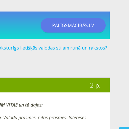
PALĪGSMĀCĪBĀS.LV
aksturīgs lietišķās valodas stilam runā un rakstos?
2
p.
 VITAE un tā daļas:
a
.
Valodu prasmes
.
Citas prasmes
.
Intereses
.