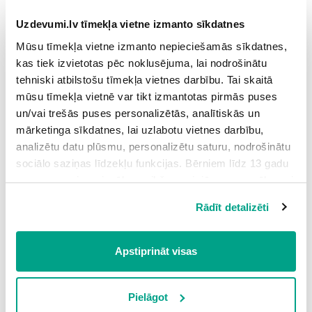
Grūtības pakāpe: vidēja
Uzdevumi.lv tīmekļa vietne izmanto sīkdatnes
8.
Saīsinājumi I
2
Mūsu tīmekļa vietne izmanto nepieciešamās sīkdatnes,
Grūtības pakāpe: vidēja
kas tiek izvietotas pēc noklusējuma, lai nodrošinātu
tehniski atbilstošu tīmekļa vietnes darbību. Tai skaitā
9.
Partikulas teikumā
2
mūsu tīmekļa vietnē var tikt izmantotas pirmās puses
Grūtības pakāpe: vidēja
un/vai trešās puses personalizētās, analītiskās un
10.
Iesprauduma un teikuma uzbūves noteikšana
3
mārketinga sīkdatnes, lai uzlabotu vietnes darbību,
analizētu datu plūsmu, personalizētu saturu, nodrošinātu
Grūtības pakāpe: vidēja
sociālo saziņas līdzekļu funkcijas. Bērniem līdz 13 gadu
11.
Iespraudumi un iestarpinājumi I
2
vecumam pirms izvēles veikšanas ir jāprasa vecāka vai
likumiskā aizbildņa piekrišana.
Grūtības pakāpe: vidēja
Rādīt detalizēti
Spiežot uz pogas “Apstiprināt visas”, Jūs piekrītat visām
12.
Iespraudumi un iestarpinājumi II
3
sīkdatnēm, kas atrodas šajā tīmekļa vietnē, ieskaitot
Grūtības pakāpe: augsta
trešo pušu mārketinga sīkdatnes. Spiežot uz pogas
Apstiprināt visas
“Noraidīt”, Jūs atsakāties no visām sīkdatnēm tīmekļa
13.
Teikums ar divdabja teicienu
4
vietnē, izņemot “Nepieciešamās” sīkdatnes, kuru
Grūtības pakāpe: augsta
izmantošanai nav nepieciešams iegūt lietotāja piekrišanu.
Pielāgot