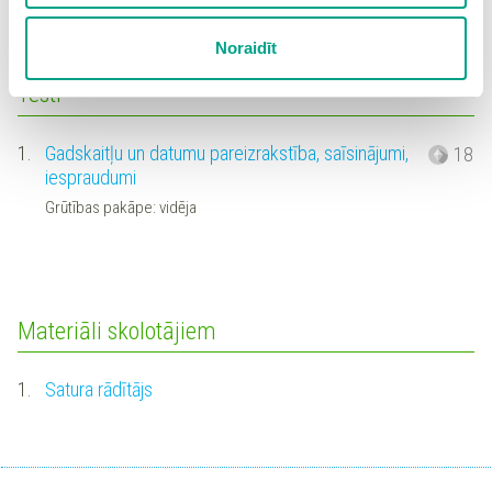
Spiežot uz pogas “Apstiprināt izvēlētās”, Jūs varat mainīt
sīkdatņu iestatījumus. Lietotājam ir iespēja iepazīties ar
Noraidīt
detalizētu
sīkdatņu politiku
un ir iespēja atsaukt savu
piekrišanu sadaļā “Sīkdatņu iestatījumi”.
Testi
1.
Gadskaitļu un datumu pareizrakstība, saīsinājumi,
18
iespraudumi
Grūtības pakāpe: vidēja
Materiāli skolotājiem
1.
Satura rādītājs