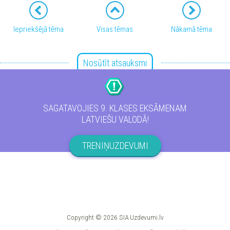
Iepriekšējā tēma
Visas tēmas
Nākamā tēma
Nosūtīt atsauksmi
Copyright © 2026 SIA Uzdevumi.lv