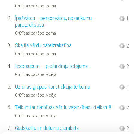
Grūtības pakāpe: zema
2.
Īpašvārdu – personvārdu, nosaukumu –
1
pareizrakstība
Grūtības pakāpe: zema
3.
Skaitļa vārdu pareizrakstība
2
Grūtības pakāpe: zema
4.
Iespraudumi – pieturzīmju lietojums
2
Grūtības pakāpe: vidēja
5.
Uzrunas grupas konstrukcija teikumā
4
Grūtības pakāpe: vidēja
6.
Teikumi ar darbības vārdu vajadzības izteiksmē
2
Grūtības pakāpe: vidēja
7.
Gadskaitļu un datumu pieraksts
2