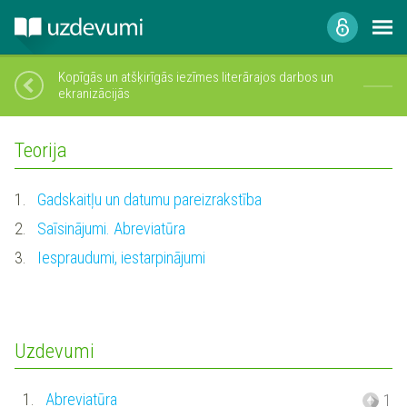
Kopīgās un atšķirīgās iezīmes literārajos darbos un
ekranizācijās
Teorija
1.
Gadskaitļu un datumu pareizrakstība
2.
Saīsinājumi. Abreviatūra
3.
Iespraudumi, iestarpinājumi
Uzdevumi
1.
Abreviatūra
1