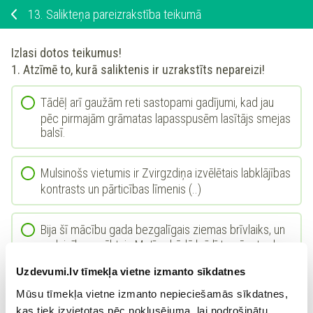
13.
Salikteņa pareizrakstība teikumā
Izlasi dotos teikumus!
1. Atzīmē to, kurā saliktenis ir uzrakstīts nepareizi!
Tādēļ arī gaužām reti sastopami gadījumi, kad jau
pēc pirmajām grāmatas lapasspusēm lasītājs smejas
balsī.
Mulsinošs vietumis ir Zvirgzdiņa izvēlētais labklājības
kontrasts un pārticības līmenis (..)
Bija šī mācību gada bezgalīgais ziemas brīvlaiks, un
garlaicības māktais Matīss kādā brīdī tomēr atrada
sevī spēkus atvērt mātes uztiepto grāmatu.
Uzdevumi.lv tīmekļa vietne izmanto sīkdatnes
Mūsu tīmekļa vietne izmanto nepieciešamās sīkdatnes,
2. Pārraksti nepareizi uzrakstīto teikumu, izlabojot kļūdu!
kas tiek izvietotas pēc noklusējuma, lai nodrošinātu