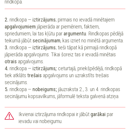
rindkopā.
2.
rindkopa
—
iztirzājums
; pirmais no ievadā minētajiem
apgalvojumiem
jāpierāda ar piemēriem, faktiem,
spriedumiem, lai tas kļūtu par
argumentu
. Rindkopas pēdējā
teikumā jābūt
secinājumam
, kas izriet no minētā argumenta.
3.
rindkopa
—
iztirzājums
; tieši tāpat kā pirmajā rindkopā
jāpierāda apgalvojums. Tikai šoreiz tas ir ievadā minētais
otrais
apgalvojums.
4.
rindkopa
—
iztirzājums
;
ceturtajā, priekšpēdējā, rindkopā
tiek atklāts
trešais
apgalvojums un uzrakstīts trešais
secinājums.
5.
rindkopa
—
nobeigums;
jāuzraksta 2., 3. un 4. rindkopas
secinājumu kopsavilkums, jāformulē teksta galvenā atziņa.
Ikvienai iztirzājuma rindkopai ir jābūt
garākai
par
ievadu vai nobeigumu.