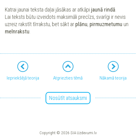
Katrai jaunai teksta daļai jāsākas ar atkāpi
jaunā rindā
.
Lai teksts būtu izveidots maksimāli precīzs, svarīgi ir nevis
uzreiz rakstīt tīrrakstu, bet sākt ar
plānu
,
pirmuzmetumu
un
melnrakstu
.
Iepriekšējā teorija
Atgriezties tēmā
Nākamā teorija
Nosūtīt atsauksmi
Copyright © 2026 SIA Uzdevumi.lv