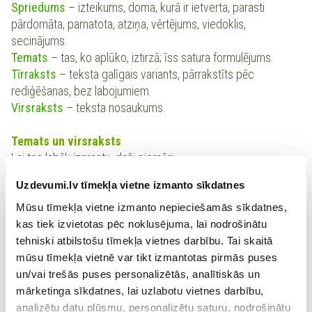
Spriedums
– izteikums, doma, kurā ir ietverta, parasti
pārdomāta, pamatota, atziņa, vērtējums, viedoklis,
secinājums.
Temats
– tas, ko aplūko, iztirzā; īss satura formulējums.
Tīrraksts
– teksta galīgais variants, pārrakstīts pēc
rediģēšanas, bez labojumiem.
Virsraksts
– teksta nosaukums.
Temats un virsraksts
Lai tos labāk izprastu, daži piemēri:
Uzdevumi.lv tīmekļa vietne izmanto sīkdatnes
Piemērs:
Mūsu tīmekļa vietne izmanto nepieciešamās sīkdatnes,
kas tiek izvietotas pēc noklusējuma, lai nodrošinātu
Temats
: Mana mīļākā grāmata.
tehniski atbilstošu tīmekļa vietnes darbību. Tai skaitā
Virsraksts
: "Stefānijas Meieres "Krēsla" – mana
mūsu tīmekļa vietnē var tikt izmantotas pirmās puses
mīļākā grāmata."
un/vai trešās puses personalizētās, analītiskās un
Temats
: Ojāra Vācieša dzeja.
mārketinga sīkdatnes, lai uzlabotu vietnes darbību,
Virsraksts
: "Man tuvās tēmas Ojāra Vācieša dzejā."
analizētu datu plūsmu, personalizētu saturu, nodrošinātu