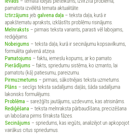
Ievads
– temata idejas pieteikums, izvirzīta problēma,
pamatota izvēlētā temata aktualitāte.
Iztirzājums
jeb
galvena daļa
– teksta daļa, kurā ir
apakštematu apraksts, izklāstīts problēmu risinājums.
Melnraksts
– pirmais teksta variants, parasti vēl labojams,
rediģējams.
Nobeigums
– teksta daļa, kurā ir secinājumu kopsavilkums,
formulēta galvenā atziņa.
Pamatojums
– faktu, iemeslu kopums, ar ko pamato.
Pierādījums
– fakts, spriedumu sistēma, ko izmanto, lai
pamatotu (kā) patiesumu, pareizumu.
Pirmuzmetums
– pirmais, sākotnējais teksta uzmetums.
Plāns
– secīgs teksta sadalījums daļās, šāda sadalījuma
lakonisks formulējums.
Problēma
– sarežģīts jautājums, uzdevums, kas atrisināms.
Rediģēšana
– teksta melnraksta pārbaudīšana, precizēšana
un labošana pirms tīrraksta fāzes.
Secinājums
– spriedums, kas iegūts, analizējot un apkopojot
vairākus citus spriedumus.