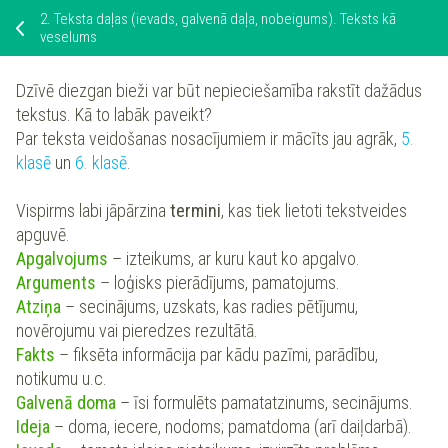
2.
Teksta daļas (ievads, galvenā daļa, nobeigums). Teksts kā
veselums
Dzīvē diezgan bieži var būt nepieciešamība rakstīt dažādus
tekstus. Kā to labāk paveikt?
Par teksta veidošanas nosacījumiem ir mācīts jau agrāk,
5.
klasē
un
6. klasē
.
Vispirms labi jāpārzina
termini
, kas tiek lietoti tekstveides
apguvē.
Apgalvojums
– izteikums, ar kuru kaut ko apgalvo.
Arguments
– loģisks pierādījums, pamatojums.
Atziņa
– secinājums, uzskats, kas radies pētījumu,
novērojumu vai pieredzes rezultātā.
Fakts
– fiksēta informācija par kādu pazīmi, parādību,
notikumu u.c.
Galvenā doma
– īsi formulēts pamatatzinums, secinājums.
Ideja
– doma, iecere, nodoms; pamatdoma (arī daiļdarbā).