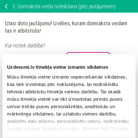
3.
Domraksta veida noteikšana (pēc jautājumiem)
Izlasi doto
jautājumu!
Izvēlies
, kuram domraksta veidam
tas ir atbilstošs!
Kur notiek darbība?
Minētais jautājums raksturīgs
.
Uzdevumi.lv tīmekļa vietne izmanto sīkdatnes
Mūsu tīmekļa vietne izmanto nepieciešamās sīkdatnes,
Ieiet portālā
kas tiek izvietotas pēc noklusējuma, lai nodrošinātu
tehniski atbilstošu tīmekļa vietnes darbību. Tai skaitā
vai
Reģistrēties
mūsu tīmekļa vietnē var tikt izmantotas pirmās puses
un/vai trešās puses personalizētās, analītiskās un
mārketinga sīkdatnes, lai uzlabotu vietnes darbību,
analizētu datu plūsmu, personalizētu saturu, nodrošinātu
sociālo saziņas līdzekļu funkcijas. Bērniem līdz 13 gadu
Iepriekšējais
Atgriezties tēmā
Nākamais
vecumam pirms izvēles veikšanas ir jāprasa vecāka vai
uzdevums
uzdevums